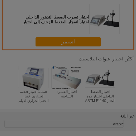
اختبار تسرب الضغط التدهور الداخلي
اختبار انفجار الضغط الزحف إلى اختبار
الفشل اختبار انفجار للحقيبة
استمر
اختبار عبوات البلاستيك
أكثر
سرب الهواء
اختبار الضغط
اختبار القشرة
المادة اختبار الختم
اختبار COF الحركي
للتغليف
الداخلي اختبار قوة
الساخنة
الحراري اختبار
ر تسرب
الختم ASTM F1140
الختم الحراري لفيلم
قاعات
ASTM F2054
بلاستيكي
غير اللغة
Arabic