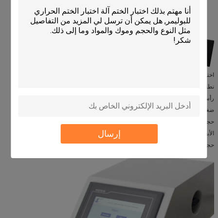
اختبار انفجار الضغط الداخلي
المواصفات التقنية
نطاق الضغط 0 ~ 600 KPa ؛ 0 ~ 87.0 psi (المعيار)
رأس نفخ Φ4mm (القياسية)
ضغط الغاز 0.4 مبا ~ 0.9 مبا
حجم منفذ Φ6 ملم خرطوم PU
إرسال
الأبعاد 400 ملم (L) × 270 ملم (W) × 180 ملم (H)
حجم القاعدة 375 ملم (L) × 275 ملم (W) × 345 ملم (H)