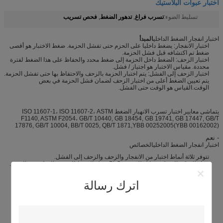
اختبار عبوات البلاستيك
تسرب فراغ
تدهور الضغط
فحص تسريب
تسليط الضوء:
,
,
اختبار انفجار الضغط الداخلي
المبدأ
اختبار الانفجار: يضغط داخليا على الحزم حتى تفشل الحزمة. ضغط الاختبار هو أقصى
ضغط تم اكتشافه قبل فشل الحزمة.
اختبار الزحف: الضغط داخل الحزمة إلى ضغط محدد والحفاظ على هذا الضغط لفترة
محددة. مقياس الاختبار هو اجتياز / فشل.
اختبار الزحف إلى الفشل: يتم اختبار الحزمة بالزحف والاحتفاظ بها حتى تفشل الحزمة.
يتم تعيين الضغط أعلى من اختبار الزحف لضمان فشل الحزمة في بعض
الوقت.القياس هو الوقت حتى الفشل.
يتماشى معايير اختبار تسرب الانهيار الضغط ISO 11607-1، ISO 11607-2، ASTM
F1140, ASTM F2054، GB/T 10440, GB 18454, GB 19741, GB 17447, GB/T
17876, GB/T 10004, BB/T 0025, QB/T 1871,YBB 00252005(YBB 00162002)
- نعم
اختبار انفجار الضغط الداخلي
الخصائص
تتوفر ثلاثة أنماط اختبار من الانفجار والزحف والزحف إلى الفشل.
جهاز التحكم المنطقي قابل للبرمجة PLC يدرك الضغط الدقيق والتحكم في الوقت.
شاشة لمسة TFT 7 بوصة لتحديد المعلمات وتشغيل الاختبار.
يمكن حفظ مجموعات متعددة من معايير الاختبار لتجنب وقت الإعداد المتكرر.
اترك رسالة
نتائج الاختبار الإحصاءات السيارات والتخزين.
تخصيص البرنامج متاح