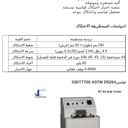
آلية مستقرة وموثوقة
منصة اختبار احتكاك قياسية مدمجة
تشغيل صامت واحتكاك موحد
طريقة الاحتكاك
المواصفات الفنية
ترددية مستقيمة
حجم العينة
230 مم (طول) × 50 مم (عرض)
ضغط الاحتكاك
4.5 رطل (2.04 كجم) (20±0.2 نيوتن)
سرعة الاحتكاك
43 سم/دقيقة (21، 43، 85، 106 دورة في الدقيقة قابلة للتعديل)
شوط الاحتكاك
60 ملم
أعداد الاحتكاك
0-9999 توقف تلقائي
جهاز الاختبار
GB/T7706 ASTM D5264
قياسي