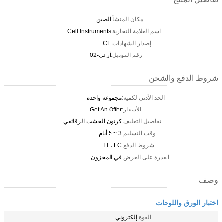
مكان المنشأ:
الصين
اسم العلامة التجارية:
Cell Instruments
إصدار الشهادات:
CE
رقم الموديل:
آر تي-02
شروط الدفع والشحن
الحد الأدنى لكمية:
مجموعة واحدة
الأسعار:
Get An Offer
تفاصيل التغليف:
كرتون الخشب الرقائقي
وقت التسليم:
3 ~ 5 أيام
شروط الدفع:
TT ، LC
القدرة على العرض:
في المخزون
وصف
اختبار الورق واللوحات
القوة:
إلكتروني