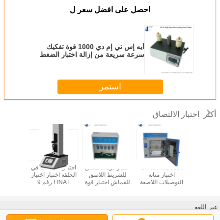
احصل على افضل سعر ل
أيه إس تي إم دي 1000 قوة تفكيك
سرعة سريعة من إزالة اختبار الضغط
حساسة شريط اختبار المعدات
استمر
اختبار الالتصاق
أكثر
وة الاحتفاظ
ASTM D3654 آلة
اختبار قوة الالتصاق
اختبار التماسك في
اختبار قوة
ASTM D
اختبار متانة
للشريط اللاصق
الحلقة اختبار اختبار
بالأشرطة
التوصيلات اللاصقة
للقماش اختبار قوة
FINAT رقم 9
للض
لجهاز اختبار قوة
الالتصاق للشريط ذو
الاحتفاظ بالشريط
الجانبين ASTM
مزدوج الجانب JIS
D3654
غير اللغة
Z0237
Arabic