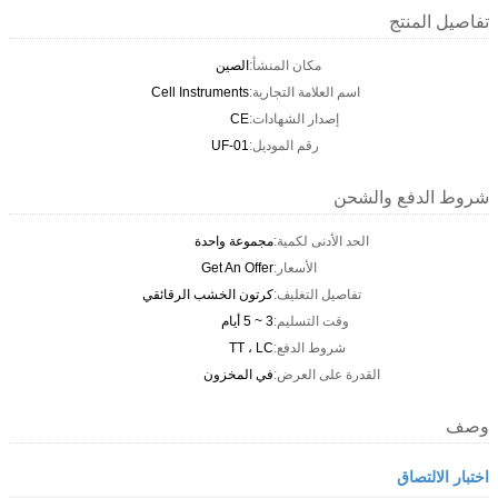
تفاصيل المنتج
مكان المنشأ:
الصين
اسم العلامة التجارية:
Cell Instruments
إصدار الشهادات:
CE
رقم الموديل:
UF-01
شروط الدفع والشحن
الحد الأدنى لكمية:
مجموعة واحدة
الأسعار:
Get An Offer
تفاصيل التغليف:
كرتون الخشب الرقائقي
وقت التسليم:
3 ~ 5 أيام
شروط الدفع:
TT ، LC
القدرة على العرض:
في المخزون
وصف
اختبار الالتصاق