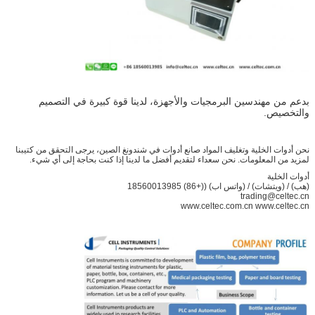
بدعم من مهندسين البرمجيات والأجهزة، لدينا قوة كبيرة في التصميم
والتخصيص.
نحن أدوات الخلية وتغليف المواد صانع أدوات في شندونغ الصين، يرجى التحقق من كتيبنا
لمزيد من المعلومات. نحن سعداء لتقديم أفضل ما لدينا إذا كنت بحاجة إلى أي شيء.
أدوات الخلية
(هب) / (ويتشات) / (واتس اب) ((+86) 18560013985
trading@celtec.cn
www.celtec.com.cn www.celtec.cn