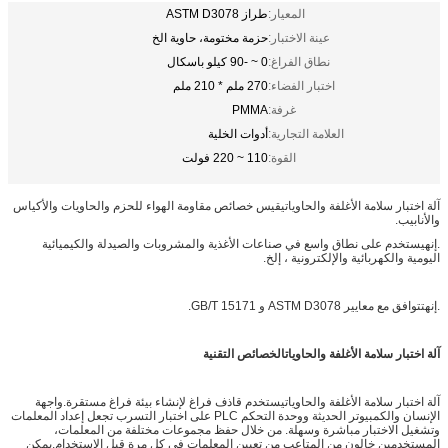
المعيار:
طراز ASTM D3078
عينة الاختبار:
حزمة مختومة، حاوية الخ
نطاق الفراغ:
0 ~ -90 كيلو باسكال
اختبار الفضاء:
270 ملم * 210 ملم
غرفة:
PMMA
العلامة التجارية:
أدوات الخلية
القوة:
110 ~ 220 فولت
آلة اختبار سلامة الأغلفة والحاويات
يقيس خصائص مقاومة الهواء للحزم والحاويات والأكياس
والأنابيب.
.إنه
يستخدم على نطاق واسع في صناعات الأغذية والمشروبات والصيدلة والكيميائية
اليومية والكهربائية والإلكترونية ، إلخ.
.إنه
تتوافق مع معايير ASTM D3078 و GB/T 15171.
آلة اختبار سلامة الأغلفة والحاويات
الخصائص التقنية
آلة اختبار سلامة الأغلفة والحاويات
يستخدم قاذف فراغ لإنشاء بيئة فراغ مستقرة.واجهة
الإنسان والكمبيوتر الحديثة ووحدة التحكم PLC على اختبار التسرب تجعل إعداد المعلمات
وتشغيل الاختبار مباشرة وسهلة. من خلال حفظ مجموعات مختلفة من المعلمات،
المستخدمين خالون من المتاعب من تعيين المعلمات في كل مرة قبل الاستخدام.يمكن