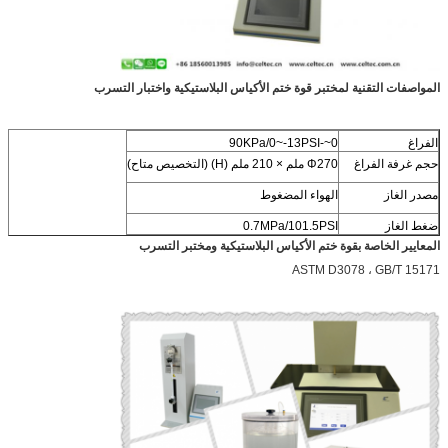
المواصفات التقنية لمختبر قوة ختم الأكياس البلاستيكية واختبار التسرب
الفراغ
0~-90KPa/0~-13PSI
حجم غرفة الفراغ
Φ270 ملم × 210 ملم (H) (التخصيص متاح)
مصدر الغاز
الهواء المضغوط
ضغط الغاز
0.7MPa/101.5PSI
المعايير الخاصة بقوة ختم الأكياس البلاستيكية ومختبر التسرب
ASTM D3078 ، GB/T 15171