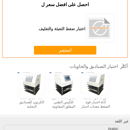
احصل على افضل سعر ل
اختبار ضغط التعبئة والتغليف
استمر
اختبار الصناديق والحاويات
أكثر
قوة الضغط
عبوات مرنة مغلقة
اختبار ضغط الحزمة
أداة اختبار ضغط
أداة اختبار
الصندوق ISO
أداة اختبار قوة
للكيس الطبي
الكرتون للصناديق
التعبئة 
120
الضغط معدات اختبار
المغلق المقاومة
النحلية
التعبئة ال
الحمل لعبوات
للضغط
اختبار في
الأغذية البلاستيكية
غير اللغة
Arabic