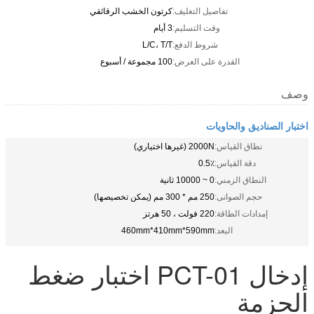
تفاصيل التغليف:
كرتون الخشب الرقائقي
وقت التسليم:
3 أيام
شروط الدفع:
L/C، T/T
القدرة على العرض:
100 مجموعة / أسبوع
وصف
اختبار الصناديق والحاويات
نطاق القياس:
2000N (غيرها اختياري)
دقة القياس:
0.5٪
النطاق الزمني:
0 ~ 10000 ثانية
حجم الصوانى:
250 مم * 300 مم (يمكن تخصيصها)
إمدادات الطاقة:
220 فولت ، 50 هرتز
البعد:
460mm*410mm*590mm
إدخال PCT-01 اختبار ضغط
الحزمة