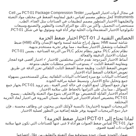
في مجال أدوات اختبار العبواتيبرز PCT-01 Package Compression Tester من Cell
Instruments كحل متطور مصمم لقياس دقيق لمقاومة الضغط في مختلف مواد التعبئة
والتغليفهذا الاختبار المتطور مصمم لتطبيقات في الصناعات مثل الغذاء، الطب،
مستحضرات التجميل، وأكثر من ذلك. مع التزام البحث والتطوير والتصنيع،ومبيعات
تكنولوجيا الاختبار المتقدمةأدوات الخلية توفر أداة قوية وموثوق بها في شكل PCT-01.
الخصائص التقنية لـ PCT-01 اختبار ضغط الحزمة
شاشة لمسة HMI: يسهل إدراج شاشة لمسة واجهة الإنسان والآلة (HMI) ضبط
المعلمات وتشغيل الاختبار بسلاسة ، مما يوفر تجربة مستخدم بديهية.
نظام تحكم PLC: مجهز بنظام تحكم PLC من الدرجة الصناعية ، يضمن PCT-01
عمليات الاختبار الدقيقة والفعالة.
أنماط الاختبار المزدوجة: تقدم حالتين مختلفتين للاختبار ✓ اختبار أقصى قوة انفجار
ومقاومة الضغط الثابت ✓ يستوعب المختبر متطلبات تغليف متنوعة.
تعويض الضغط الثابت: وظيفة ضبط الضغط الثابت التلقائي تعزز الدقة عن طريق
تعويض اختلافات الضغط أثناء الاختبار.
إحصاءات البيانات: مع ميزة إحصاءات البيانات التلقائية، يمكن للمستخدمين بسهولة
جمع وتحليل نتائج الاختبار، وتبسيط عملية مراقبة الجودة.
جهاز جمع السوائل: لمنع التلوث في حالة كسر العينة ، يتم تزويد PCT-01 بجهاز جمع
السوائل ، مما يدل على التزامها بالحفاظ على سلامة الاختبار.
أحجام الاختبار القابلة للتخصيص: مع الاعتراف بتنوع مواد التعبئة والتغليف ، يسمح
PCT-01 بتخصيص أحجام الاختبار غير القياسية ،ضمان المرونة في اختبار أبعاد الحزمة
المختلفة.
البرمجيات المهنية (اختيارية): بالنسبة لأولئك الذين يبحثون عن وظائف محسنة ، فإن
خيار دمج البرمجيات المهنية يوفر طبقة إضافية من التطور لعملية الاختبار.
لماذا تحتاج إلى PCT-01 اختبار ضغط الحزمة؟
جهاز PCT-01 لقياس ضغط العبوات هو أداة لا غنى عنها للصناعات التي تكون فيها سلامة
العبوات ذات أهمية قصوى.
ضمان الجودة: ضمان جودة وموثوقية مواد التعبئة والتغليف من خلال إخضاعها