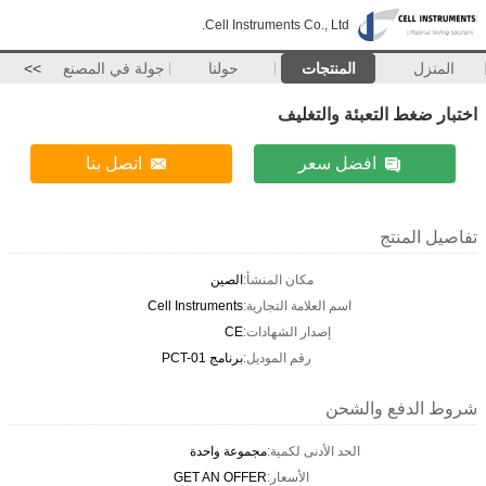
Cell Instruments Co., Ltd.
المنزل
المنتجات
حولنا
جولة في المصنع
>>
اختبار ضغط التعبئة والتغليف
افضل سعر
اتصل بنا
تفاصيل المنتج
مكان المنشأ:
الصين
اسم العلامة التجارية:
Cell Instruments
إصدار الشهادات:
CE
رقم الموديل:
برنامج PCT-01
شروط الدفع والشحن
الحد الأدنى لكمية:
مجموعة واحدة
الأسعار:
GET AN OFFER