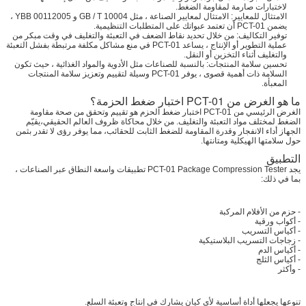
لاختبارات صارمة لمقاومة الضغط.
الامتثال للمعايير: الامتثال لمعايير الصناعة ، مثل GB / T 10004 و YBB 00112005 ،
يضمن PCT-01 أن تعتمد عبواتك على المتطلبات التنظيمية.
توفير التكاليف: من خلال تحديد نقاط الضعف في التعبئة والتغليف في وقت مبكر من
عملية التطوير أو الإنتاج ، يساعد PCT-01 في منع مشاكل مكلفة مرتبطة بفشل التعبئة
والتغليف أثناء التخزين أو النقل.
تحسين سلامة المنتجات: بالنسبة للصناعات مثل الأدوية والمواد الغذائية ، حيث تكون
السلامة ذات أهمية قصوى ، يوفر PCT-01 وسيلة لتقييم وتعزيز سلامة المنتجات
المعبأة.
ما هو الغرض من PCT-01 اختبار ضغط الحزمة؟
الغرض الرئيسي من PCT-01 اختبار ضغط الحزم هو تقييم وتحقق من صحة مقاومة
الضغط لمختلف مواد التعبئة والتغليف. من خلال محاكاة ظروف العالم الحقيقي،يقيّم
الجهاز أداء الانفجار وقدرة المقاومة للضغط الثابت للحقائب، مما يوفر رؤى لا تقدر بثمن
حول سلامتها الهيكلية ومتانتها.
التطبيق
يجد PCT-01 Package Compression Tester تطبيقات واسعة النطاق عبر الصناعات ،
بما في ذلك:
- حزم من الأفلام المركبة
- أكواب ورقية
- أكياس التسريب
- زجاجات التسريب البلاستيكية
- أكياس الدم
- أكياس الثلج
- وأكثر
تنوعها يجعلها أداة أساسية لأي كيان يشارك في إنتاج وتعبئة السلع.