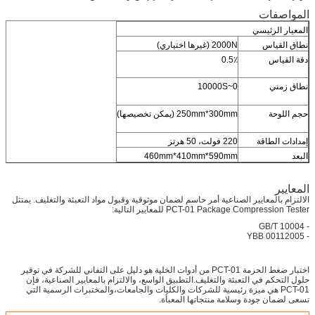
المواصفات
المعيار الرئيسي
نطاق القياس
2000N (غيرها اختياري)
دقة القياس
0.5٪
نطاق زمني
0~10000S
حجم اللوحة
250mm*300mm (يمكن تخصيصها)
إمدادات الطاقة
220 فولت، 50 هرتز
البعد
460mm*410mm*590mm
المعايير
الالتزام بالمعايير الصناعية أمر حاسم لضمان موثوقية وقبول مواد التعبئة والتغليف. يمتثل
PCT-01 Package Compression Tester للمعايير التالية:
- GB/T 10004
- YBB 00112005
اختبار ضغط الحزمة PCT-01 من أدوات الخلية هو دليل على التفاني للشركة في توفير
حلول التحكم في التعبئة والتغليف.التطبيق الواسع، والالتزام بالمعايير الصناعية، فإن
PCT-01 هي ميزة رئيسية للشركات والكليات والجامعات،والمختبرات الرسمية التي
تسعى لضمان جودة وسلامة منتجاتها المعبأة.