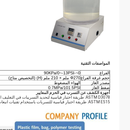
المواصفات التقنية
الفراغ
0~-90KPa/0~-13PSI
حجم غرفة الفراغ
Φ270 ملم × 210 ملم (H) (التخصيص متاح)
مصدر الغاز
الهواء المضغوط
ضغط الغاز
0.7MPa/101.5PSI
أجهزة الكشف عن التسرب في الحزم المعايير
ASTM D3078: طريقة اختبار قياسية لتحديد التسريبات في التغليف المرن عن طريق انبعاث الفقاعات
ASTM E515: طريقة اختبار قياسية للتسربات باستخدام تقنيات انبعاث الفقاعات