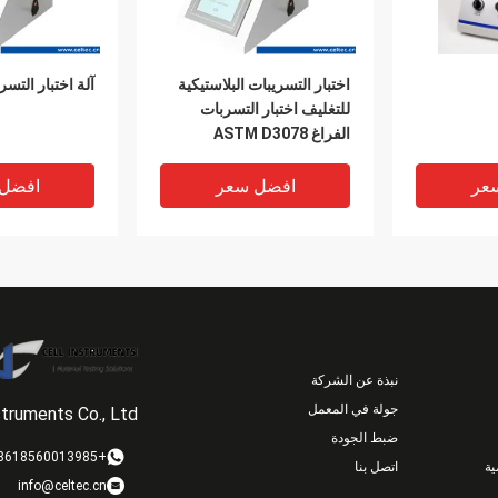
اختبار التسريبات البلاستيكية
آلة اختبار التسر
للتغليف اختبار التسربات
الفراغ ASTM D3078
عر
افضل سعر
افضل
نبذة عن الشركة
جولة في المعمل
struments Co., Ltd.
ضبط الجودة
+8618560013985
ة
اتصل بنا
info@celtec.cn
قر وذو جودة
مساحة غرفة الفراغ 270mm
معالج التسريبا