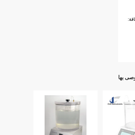
قة:
وصى بها