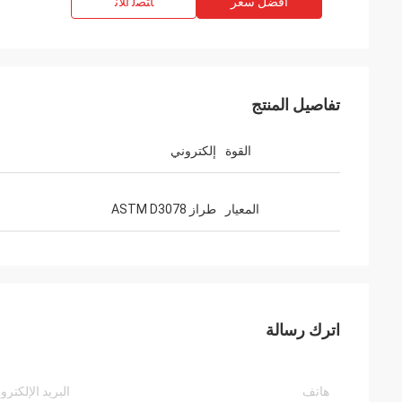
افضل سعر
ﺎﺘﺼﻟ ﺍﻶﻧ
تفاصيل المنتج
القوة
إلكتروني
المعيار
طراز ASTM D3078
اترك رسالة