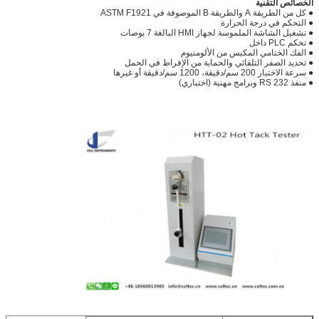
الخصائص التقنية
● كل من الطريقة A والطريقة B الموصوفة في ASTM F1921
● التحكم في درجة الحرارة
● تشغيل الشاشة الملموسة لجهاز HMI البالغة 7 بوصات
● تحكم PLC داخل
● الفك الختامي المكبس من الألومنيوم
● تحديد الصفر التلقائي والحماية من الإفراط في الحمل
● سرعة الاختبار 200 سم/دقيقة، 1200 سم/دقيقة أو غيرها
● منفذ RS 232 وبرامج مهنية (اختياري)