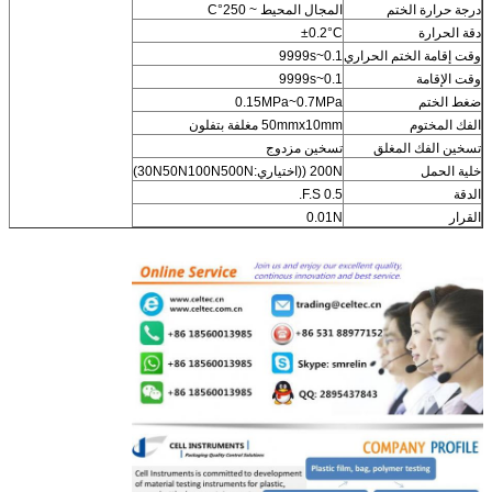
درجة حرارة الختم
المجال المحيط ~ 250°C
دقة الحرارة
±0.2°C
وقت إقامة الختم الحراري
0.1~9999s
وقت الإقامة
0.1~9999s
ضغط الختم
0.15MPa~0.7MPa
الفك المختوم
50mmx10mm مغلفة بتفلون
تسخين الفك المغلق
تسخين مزدوج
خلية الحمل
200N ((اختياري:30N50N100N500N)
الدقة
0.5 F.S.
القرار
0.01N