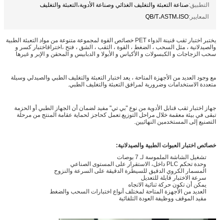
التطبيق:
صناعة التعبئة والتغليف الغذائي وصناعة الأدوية،التعبئة والتغليف
المعايير:
QB/T،ASTM،ISO
يختبر اختبار ثقب قنينة الدواء PET خصائص القوة لمجموعة متنوعة من مواد التعبئة الطبية
والصيدلانية ، مثل السحب ، الضغط ، القوة ، الثقب ، الشق ، فتح ،اختراقاختبار كسر و
سحب الزجاجات و الكبسولات و الأكياس و الأبولا و الدبابيس و المحقن و الإبر و غيرها
مع وجود العديد من الأجهزة المتاحة ، يعد اختبار التعبئة والتغليف الطبي والصيدلي وسيلة
متعددة الاستخدامات وضرورية لمرافق التعبئة والتغليف الطبي.
جهاز اختبار ثقب قنابل الأدوية من نوع "بي تي" مفيد لضمان أن الجهاز الطبي أو الحزمة
تبقى في بيئة معقمة خلال مراحل التوزيع.تعمل كحاجز لحماية عقامة المنتج من مرحلة
التصنيع إلى المستخدمين النهائيين.
خصائص اختبار العبوات الطبية والصيدلانية:
تشغيل الشاشة الملموسة لـ 7 بوصات
وحدة تحكم PLC داخل، الاستقرار على المستوى الصناعي
المسمار الكروي الدقيق للسيطرة الدقيقة على السرعة والنزوح
سرعة الاختبار قابلة للتعديل
يمكن أن تكون حركة ثنائية الاتجاه
العديد من الأجهزة المتاحة لمختلف أنواع اختبارات السحب والضغط
مقيد الموقف ووظيفة العودة التلقائية