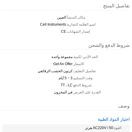
تفاصيل المنتج
مكان المنشأ:
الصين
اسم العلامة التجارية:
Cell Instruments
إصدار الشهادات:
CE
شروط الدفع والشحن
الحد الأدنى لكمية:
مجموعة واحدة
الأسعار:
Get An Offer
تفاصيل التغليف:
كرتون الخشب الرقائقي
وقت التسليم:
3 ~ 5 أيام
شروط الدفع:
TT ، LC
القدرة على العرض:
في المخزون
وصف
اختبار المواد الطبية
القوة:
AC220V / 50 هرتز