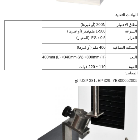
البيانات التقنية
نطاق الاختبار
200N (أو غيرها)
السرعة
1-500 ملم/متر (أو غيرها)
القرار
0.5 ٪ F.S. (المعيار)
السكتة الدماغية
400 ملم (أو غيرها)
البعد
400mm (L) ×340mm (W) ×800mm (H)
القوة
110 ~ 220 فولت
المعايير:
USP 381، EP 329، YBB00052005 الخ