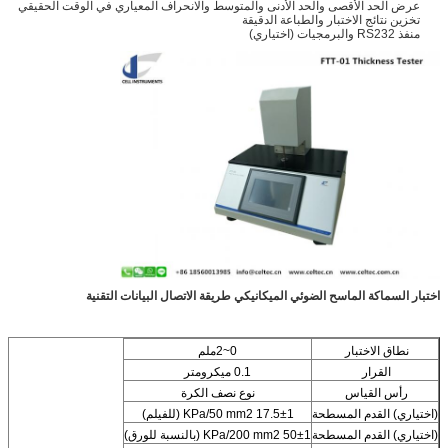
عرض الحد الأقصى والحد الأدنى والمتوسط والانحراف المعياري في الوقت الحقيقي
تخزين نتائج الاختبار والطباعة الدقيقة
منفذ RS232 والبرمجيات (اختياري)
اختبار السماكة الماسح الضوئي الميكانيكي طريقة الاتصال البيانات التقنية
نطاق الاختبار
0~2ملم
القرار
0.1 ميكرومتر
رأس القياس
نوع نصف الكرة
(اختياري) القدم المسطحة
17.5±1 KPa/50 mm2 (للفيلم)
(اختياري) القدم المسطحة
50±1 KPa/200 mm2 (بالنسبة للورق)