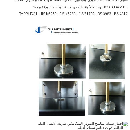
معيار ISO 534-2011: الورق والبطون -- تحديد السماكة والكثافة والحجم المحدد
ISO 3034:2011: لوحات الألياف المموجة -- تحديد سمك ورقة واحدة
TAPPI T411 ، JIS K6250 ، JIS K6783 ، JIS Z1702 ، BS 3983 ، BS 4817