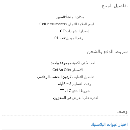
تفاصيل المنتج
مكان المنشأ:
الصين
اسم العلامة التجارية:
Cell Instruments
إصدار الشهادات:
CE
رقم الموديل:
فت-01
شروط الدفع والشحن
الحد الأدنى لكمية:
مجموعة واحدة
الأسعار:
Get An Offer
تفاصيل التغليف:
كرتون الخشب الرقائقي
وقت التسليم:
3 ~ 5 أيام
شروط الدفع:
TT ، LC
القدرة على العرض:
في المخزون
وصف
اختبار عبوات البلاستيك