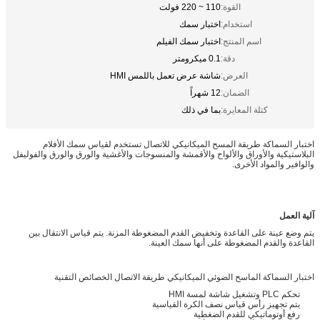
القوة:
110 ~ 220 فولت
استخدام:
اختبار سمك
اسم المنتج:
اختبار سمك الفيلم
دقة:
0.1 ميكرومتر
العرض:
شاشة عرض تعمل باللمس HMI
الضمان:
12 شهراً
كتلة المعايرة:
بما في ذلك
اختبار السماكة طريقة المسح الميكانيكي للاتصال تستخدم لقياس سمك الأفلام
البلاستيكية والأوراق والألواح والأقمشة والمنسوجات والأغشية والورق والورق والفوليفل
والوافير والمواد الأخرى.
آلية العمل
يتم وضع عينة على القاعدة وتخفيض القدم المضغوطة المزنة. يتم قياس الانتقال بين
القاعدة والقدم المضغوطة على أنها سمك العينة.
اختبار السماكة الماسح الضوئي الميكانيكي طريقة الاتصال الخصائص التقنية
تحكم PLC وتشغيل شاشة لمسة HMI
يتم تجهيز رأس قياس نصف الكرة القياسية
رفع أوتوماتيكي للقدم الضغطية