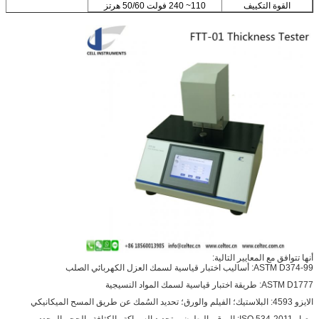
القوة
التكييف
110~ 240 فولت 50/60 هرتز
أنها تتوافق مع المعايير التالية:
ASTM D374-99: أساليب اختبار قياسية لسمك العزل الكهربائي الصلب
ASTM D1777: طريقة اختبار قياسية لسمك المواد النسيجية
الايزو 4593: البلاستيك؛ الفيلم والورق؛ تحديد السُمك عن طريق المسح الميكانيكي