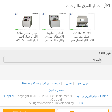
اختبار الورق واللوحات
أكثر
قوة الممزقة
ASTMD5264
اختبار مقاومة
جهاز اختبار صلابة
اختبا
تبار القوة
اختبار مقاومة
الاحتكاك للورق
اللون جهاز اختبار
لف
قة للورق
الاحتكاك اختبار حبر
واللوح المطبوع
فرك الحبر ASTM
الاحتكاك آلة TAPPI
D5264
T830 اختبار جفاف
السطح المطلي
غير اللغة
Arabic
منزل
|
حولنا
|
اتصل بنا
|
خريطة الموقع
|
Privacy Policy
منظر مكتبيّ
China اختبار الورق واللوحات supplier.
Copyright © 2016 - 2026 Cell Instruments
Co., Ltd..
All rights reserved. Developed by
ECER