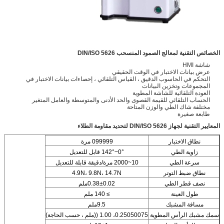
الخصائص التقنية لمعالج الصمود المنسحب DIN/ISO 5626
شاشة HMI
عرض بيانات الاختبار في الوقت الحقيقي
التحكم في الحاسوب الدقيق ، القياس التلقائي ، إحصاءات بيانات الاختبار في
المجموعات وتخزين البيانات
العودة التلقائية للشاشة المطوية
الحساب التلقائي للقيمة القصوى والحد الأدنى والمتوسطة والعامل المتغير
مختلفة شاك الطي والوزن المتاحة
طابعة صغيرة
المعايير التقنية لجهاز DIN/ISO 5626 لتحديد مقاومة الطلاء
نطاق الاختبار
099999 مرة
زاوية الطي
0°~142° قابل للتعديل
سرعة الطي
10~2000 مرة/دقيقة قابلة للتعديل
نطاق ضبط التوتر
4.9N، 9.8N، 14.7N
نصف قطر الطي
0.38±0.02ملم
طول العينة
≥ 140 ملم
مسافة المشبك
9.5ملم
سمك مشبك الرأس المطوية
0.25050075، 1.00 ((ملم ، حسب الحاجة)