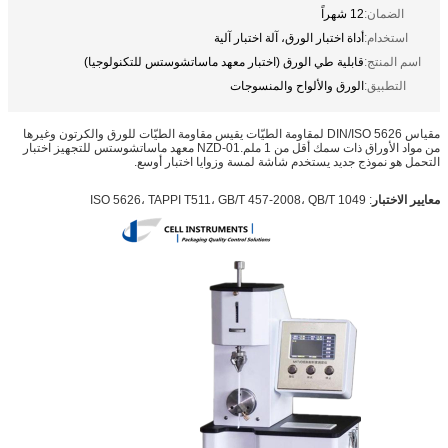
الضمان:
12 شهراً
استخدام:
أداة اختبار الورق، آلة اختبار آلية
اسم المنتج:
قابلية طي الورق (اختبار معهد ماساتشوستس للتكنولوجيا)
التطبيق:
الورق والألواح والمنسوجات
مقياس DIN/ISO 5626 لمقاومة الطيّات يقيس مقاومة الطيّات للورق والكرتون وغيرها
من مواد الأوراق ذات سمك أقل من 1 ملم.NZD-01 معهد ماساتشوستس للتجهيز اختبار
التحمل هو نموذج جديد يستخدم شاشة لمسة وزوايا اختبار أوسع.
معايير الاختبار
: ISO 5626، TAPPI T511، GB/T 457-2008، QB/T 1049