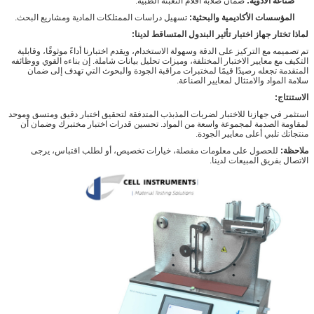
صناعة الأدوية:
ضمان صلابة أفلام التعبئة الطبية.
المؤسسات الأكاديمية والبحثية:
تسهيل دراسات الممتلكات المادية ومشاريع البحث.
لماذا تختار جهاز اختبار تأثير البندول المتساقط لدينا:
تم تصميمه مع التركيز على الدقة وسهولة الاستخدام، ويقدم اختبارنا أداءً موثوقًا، وقابلية
التكيف مع معايير الاختبار المختلفة، وميزات تحليل بيانات شاملة.
إن بناءه القوي ووظائفه
المتقدمة تجعله رصيدًا قيمًا لمختبرات مراقبة الجودة والبحوث التي تهدف إلى ضمان
سلامة المواد والامتثال لمعايير الصناعة.
الاستنتاج:
استثمر في جهازنا للاختبار لضربات المذبذب المتدفقة لتحقيق اختبار دقيق ومتسق وموحد
لمقاومة الصدمة لمجموعة واسعة من المواد.
تحسين قدرات اختبار مختبرك وضمان أن
منتجاتك تلبي أعلى معايير الجودة.
ملاحظة:
للحصول على معلومات مفصلة، خيارات تخصيص، أو لطلب اقتباس، يرجى
الاتصال بفريق المبيعات لدينا.