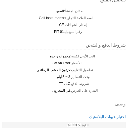
مكان المنشأ:
الصين
اسم العلامة التجارية:
Cell Instruments
إصدار الشهادات:
CE
رقم الموديل:
PIT-01
شروط الدفع والشحن
الحد الأدنى لكمية:
مجموعة واحدة
الأسعار:
Get An Offer
تفاصيل التغليف:
كرتون الخشب الرقائقي
وقت التسليم:
3 ~ 5 أيام
شروط الدفع:
TT ، LC
القدرة على العرض:
في المخزون
وصف
اختبار عبوات البلاستيك
القوة:
AC220V