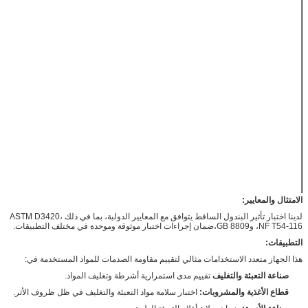
حجم رأس
ف25.4, Ф19,
الإصابة
Ф12.7 ملم
مشبك العينة
مشبك هوائي
ف89 ملم،
قطر المشبك
ف60 ملم
0.6 MPa Φ6
إمدادات الغاز
mm أنابيب PU
100*100 ملم أو
حجم العينة
Ф100 ملم
التيار المتردد
إمدادات الطاقة
110 ~ 220
فولت 50 هرتز
الامتثال والمعايير:
لدينا اختبار تأثير البندول الساقط يتوافق مع المعايير الدولية، بما في ذلك ASTM D3420،
NF T54-116، وGB 8809،ضمان إجراءات اختبار موثوقة وموحدة في مختلف التطبيقات.
التطبيقات:
هذا الجهاز متعدد الاستخدامات مثالي لتقييم مقاومة الصدمات للمواد المستخدمة في:
صناعة التعبئة والتغليف
تقييم مدى استمرارية أشرطة وتغليف المواد.
قطاع الأغذية والمشروبات:
اختبار سلامة مواد التعبئة والتغليف في ظل ظروف الأثر.