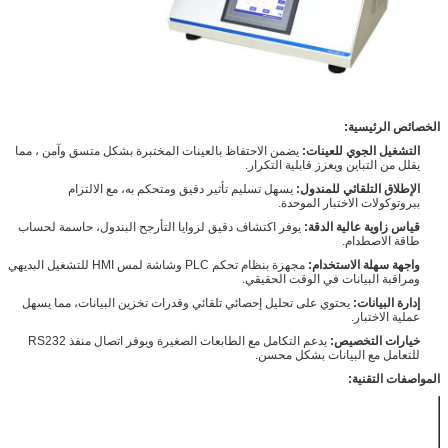
الخصائص الرئيسية:
التشغيل الجوي للعينات:
يضمن الاحتفاظ بالعينات المختبرة بشكل متسق وآمن ، مما
يقلل من التباين ويعزز قابلية التكرار.
الإطلاق التلقائي للمندول:
يسهل تسليم تأثير دقيق ومتحكم به، مع الالتزام
ببروتوكولات الاختبار الموحدة.
قياس زاوية عالية الدقة:
يوفر اكتشاف دقيق لزوايا التأرجح البندول، حاسمة لحساب
طاقة الاصطدام.
واجهة سهلة الاستخدام:
مجهزة بنظام تحكم PLC وشاشة لمس HMI للتشغيل البديهي
ومراقبة البيانات في الوقت الحقيقي.
إدارة البيانات:
يحتوي على تحليل إحصائي تلقائي وقدرات تخزين البيانات، مما يسهل
عملية الاختبار.
خيارات التخصيص:
يدعم التكامل مع الطابعات الصغيرة ويوفر اتصال منفذ RS232
للتعامل مع البيانات بشكل محسن.
المواصفات التقنية:
تأثير الطاقة
1 ج، 2 ج، 3 ج
القرار
0.001 ج