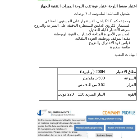
اختبار ضغط اللوحة اختبار قوة ثقب اللوحة الميزات التقنية للجهاز
تشغيل الشاشة الملموسة لـ 7 بوصات
وحدة تحكم PLC داخل، الاستقرار على المستوى الصناعي
المسمار الكروي الدقيق للسيطرة الدقيقة على السرعة والنزوح
سرعة الاختبار قابلة للتعديل
العديد من الأجهزة المتاحة لاختبارات القوة الهبوطية
مقيد الموقف ووظيفة العودة التلقائية
قياس قوة الاختراق والنزوح.
طابعة صغيرة
البيانات التقنية
نطاق الاختبار
200N (أو غيرها)
السرعة
1-500 ملم/متر
القرار
0.5٪ من الـ.ف.س
القوة
التيار المتردد 110 ~ 220 فولت