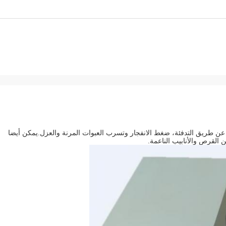
 عن طريق التدفئة، ضغط الانفجار وتسرب العبوات المرنة والعزل.يمكن أيضا
 القرص والأنابيب الناعمة.