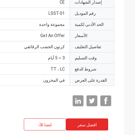
إصدار الشهادات
CE
رقم الموديل
LSST-01
الحد الأدنى لكمية
مجموعة واحدة
الأسعار
Get An Offer
تفاصيل التغليف
كرتون الخشب الرقائقي
وقت التسليم
3 ~ 5 أيام
شروط الدفع
TT ، LC
القدرة على العرض
في المخزون
افضل سعر
ﺎﺘﺼﻟ ﺍﻶﻧ