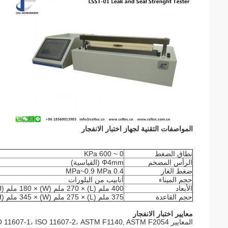
المواصفات التقنية لجهاز اختبار الانفجار
نطاق الضغط
0 ~ 600 KPa
الرأس المضخم
Φ4mm (القياسية)
ضغط الغاز
0.4 MPa~0.9 MPa
حجم الميناء
أنابيب من البلورات
الأبعاد
400 ملم (L) × 270 ملم (W) × 180 ملم (H)
حجم القاعدة
375 ملم (L) × 275 ملم (W) × 345 ملم (H)
معايير اختبار الانفجار
المعايير ISO 11607-1، ISO 11607-2، ASTM F1140, ASTM F2054