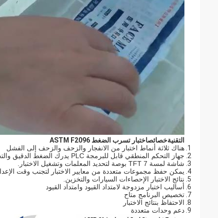
التقنية
خصائص
اختبار تسرب الضغط ASTM F2096
هناك ثلاثة أنماط اختبار من الانفجار والزحف والزحف إلى الفشل
جهاز التحكم المنطقي قابل للبرمجة PLC يدرك الضغط الدقيق والتحكم في الوقت.
شاشة لمسة TFT 7 بوصة لتحديد المعلمات وتشغيل الاختبار.
يمكن حفظ مجموعات متعددة من معايير الاختبار لتجنب وقت الإعداد
نتائج الاختبار الإحصاءات السيارات والتخزين.
أساليب اختبار مزدوجة لامتداد القيود وامتداد القيود
تخصيص البرنامج متاح
الاحتفاظ بنتائج الاختبار
دعم وحدات متعددة