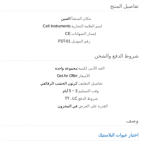
تفاصيل المنتج
مكان المنشأ:
الصين
اسم العلامة التجارية:
Cell Instruments
إصدار الشهادات:
CE
رقم الموديل:
FST-01
شروط الدفع والشحن
الحد الأدنى لكمية:
مجموعة واحدة
الأسعار:
Get An Offer
تفاصيل التغليف:
كرتون الخشب الرقائقي
وقت التسليم:
3 ~ 5 أيام
شروط الدفع:
TT ، LC
القدرة على العرض:
في المخزون
وصف
اختبار عبوات البلاستيك