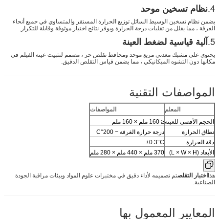
4.
نظام تسخين موحد
يضمن نظام تسخين الوسيط السائل توزيع الحرارة المستقر والمتساوي في جميع أنحاء
الغرفة ، مما يقلل من تقلبات درجة الحرارة ويوفر نتائج اختبار موثوقة وقابلة للتكرار.
5.
آلية قياسية لضغط العينة
يحتوي على مشبك معدني مربع موحد ومحافظ تقلص حر ، مصمم لتثبيت عينة الفيلم في
مكانها دون التشوه الميكانيكي ، مما يضمن قياس التقلص الدقيق.
المواصفات التقنية
المعلم
المواصفات
الحجم الأقصى للعينة
≤ 160 ملم × 160 ملم
نطاق الحرارة
درجة حرارة الغرفة ~ 200°C
دقة الحرارة
±0.3°C
الأبعاد (L × W × H)
370 ملم × 440 ملم × 280 ملم
هذا
اختبار التقلص
تم تصميمه لأداء دقيق في مختبرات علوم المواد وبيئات مراقبة الجودة
الصناعية.
المعايير المعمول بها