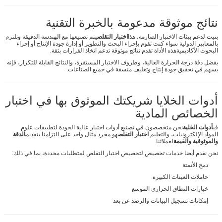
نتائج موثوقة مدعومة بالخبرة التقنية
بنيت لدعم بيئات الاختبار الصارمة، هذا
اختبار التقلص
يتم تصنيعها مع الهندسة الدقيقة وتلتزم
بالمعايير الدولية سواء كنت تقوم بإجراء البحث والتطوير أو إدارة جودة الإنتاج أو إجراء
البحوث الأكاديميةهذه الأداة تقدم نتائج موثوقة تدعم اتخاذ القرارات بثقة.
بفضل دقة درجة الحرارة العالية، وظروف الاختبار المستقرة، والنتائج القابلة للتكرار، فإنه
يسهم في تحقيق جودة إنتاج وتغليف متسقة في جميع الصناعات.
أدوات الخلايا شريكتك الموثوق بها في اختبار
الخصائص المادية
في
أدوات الخلية
نحن متخصصون في تصنيع أدوات اختبار عالية الجودة لتطبيقات علوم
المواد.الإلكترونيات، والتعليم.
اختبار التقلص
هو مجرد مثال واحد على التزامنا بتقديم
الدقة
والموثوقية والقيمة
لعملائنا.
نحن نقدم أيضا خدمات تخصيص لتخصيص اختبار التقلص لمتطلبات محددة، بما في ذلك:
دمج الأتمتة
حاملات العينات الكبيرة
خيارات النطاق الحراري الموسع
إمكانات تسجيل البيانات والرصد عن بعد