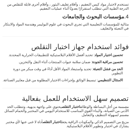
تستخدم لاختبار مواد كيس التعقيم ، وأفلام تغليف البثور ، وأفلام أخرى قابلة للتقلص من
الدرجة الطبية التي تتطلب استقرارًا بعدويًا أثناء عمليات التعقيم.
4.
مؤسسات البحوث والجامعات
مثالية للمؤسسات التعليمية التي تجري البحوث في علوم البوليمر وهندسة المواد والابتكار
في التعبئة والتغليف.
فوائد استخدام جهاز اختبار التقلص
تحسين اختيار المواد
: تحديد أفضل الأفلام البلاستيكية للتطبيقات الحرارية المحددة.
تحسين مراقبة الجودة
: ضمان سلامة عبوات المنتجات أثناء النقل والتخزين.
الحد من فشل التعبئة
: تحديد واستبعاد المواد الأقل أداءً في وقت مبكر من دورة
التطوير.
الامتثال التنظيمي
: تبسيط الوثائق وإجراءات الاختبار المطلوبة من قبل معايير الصناعة.
تصميم سهل الاستخدام للعمل بفعالية
مصممة من أجل البساطة والوظائف
اختبار التقلص
يحتوي على واجهة بديهية، وتتطلب الحد
الأدنى من الصيانة، والبناء القوي المناسب للاستخدام اليومي في المختبر.والحمام السائل
مصمم لسهولة التنظيف والتعامل.
مزيج من التصميم الذكي والمكونات الراقية يجعل
اختبار التقلص
أداة لا غنى عنها لأي مختبر
يشارك في اختبار وتطوير الأفلام البلاستيكية.