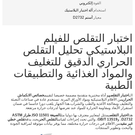
القوة:
إلكتروني
استخدام:
آلة اختبار البلاستيك
معيار:
أستم D2732
اختبار التقلص للفيلم
البلاستيكي تحليل التقلص
الحراري الدقيق للتغليف
والمواد الغذائية والتطبيقات
الطبية
الـ
اختبار التقلص
هو أداة مختبرية متقدمة مصممة خصيصا لتقييم
خصائص الانكماش
الحراري
من الأفلام البلاستيكية ومواد الأوراق المرنة. تستخدم عادة في صناعات التعبئة
والتغليف ومعالجة الأغذية والطب والشراب،هذا الجهاز يلعب دورا حاسما في ضمان
استقرار الأبعاد ومقاومة الحرارة للمواد عند تعرضها لدرجات حرارة مرتفعة.
هذا
اختبار التقلص
يمتثل لمعايير معترف بها دوليا مثل
الصيغة ISO 11501
,
طراز ASTM
D2732
، و
GB/T 13519
، والتي تحدد إجراءات لقياس
التقلص الحر
يحدد بدقة
تقلص خطي
غير مقيد
من الأفلام في درجات حرارة مختلفة، مما يوفر بيانات موثوقة لمراقبة الجودة
والبحث وتطوير المنتجات.