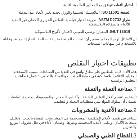
الـ
اختبار التقلص
تتوافق مع المعايير العالمية التالية:
الصيغة ISO 11501
: البلاستيك ‬السينما والورق ‬تحديد تغير الأبعاد عند التدفئة
طراز ASTM D2732
: طريقة اختبار قياسية للتقلص الحراري الخطي غير المقيد
للألواح والصفائح البلاستيكية
GB/T 13519
: المعيار الوطني الصيني لاختبار الألواح البلاستيكية
إن الامتثال لهذه المعايير يضمن أن البيانات المنتجة متسقة، صالحة للتجارة الدولية، وقابلة
للاستخدام في شهادات المنتجات.
تطبيقات اختبار التقلص
هذه الأداة قابلة للتطبيق على نطاق واسع في العديد من الصناعات بسبب الاستخدام
المتزايد للأفلام البلاستيكية في حماية المنتجات والتعبئة والتغليف. تشمل قطاعات
التطبيق الرئيسية:
1.
صناعة التعبئة والتعبئة
تستخدم لتقييم أفلام التغليف الضيقة ، وأكياس الطعام ، والمصفوفات متعددة الطبقات
لضمان أن سلوك المواد يلبي متطلبات التعبئة والتغليف.
2.
صناعة الأغذية والمشروبات
يساعد في تقييم الأفلام المتقلصة المستخدمة في المشروبات المعبأة بالعلب، وتغليف
منتجات الألبان، وعلب الأغذية المجمدة، وغيرها، وضمان الأداء في ظل ظروف التوزيع
والتخزين.
3.
القطاع الطبي والصيدلي