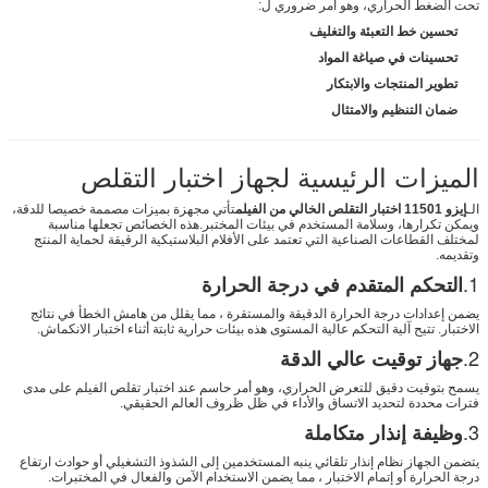
تحت الضغط الحراري، وهو أمر ضروري ل:
تحسين خط التعبئة والتغليف
تحسينات في صياغة المواد
تطوير المنتجات والابتكار
ضمان التنظيم والامتثال
الميزات الرئيسية لجهاز اختبار التقلص
الـ
إيزو 11501 اختبار التقلص الخالي من الفيلم
تأتي مجهزة بميزات مصممة خصيصا للدقة،
ويمكن تكرارها، وسلامة المستخدم في بيئات المختبر.هذه الخصائص تجعلها مناسبة
لمختلف القطاعات الصناعية التي تعتمد على الأفلام البلاستيكية الرقيقة لحماية المنتج
وتقديمه.
1.
التحكم المتقدم في درجة الحرارة
يضمن إعدادات درجة الحرارة الدقيقة والمستقرة ، مما يقلل من هامش الخطأ في نتائج
الاختبار. تتيح آلية التحكم عالية المستوى هذه بيئات حرارية ثابتة أثناء اختبار الانكماش.
2.
جهاز توقيت عالي الدقة
يسمح بتوقيت دقيق للتعرض الحراري، وهو أمر حاسم عند اختبار تقلص الفيلم على مدى
فترات محددة لتحديد الاتساق والأداء في ظل ظروف العالم الحقيقي.
3.
وظيفة إنذار متكاملة
يتضمن الجهاز نظام إنذار تلقائي ينبه المستخدمين إلى الشذوذ التشغيلي أو حوادث ارتفاع
درجة الحرارة أو إتمام الاختبار ، مما يضمن الاستخدام الآمن والفعال في المختبرات.