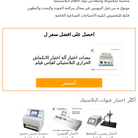
مناسبة لمجموعة واسعة من مواد الأفلام البلاستيكية
موثوق به من قبل المهنيين في مجال مراقبة الجودة والبحث والتطوير
قابلة للتخصيص لتلبية الاحتياجات الصناعية الخاصة
احصل على افضل سعر ل
معدات اختبار آلة اختبار الانكماش
الحراري البلاستيكي لقياس فيلم
المقاومة
استمر
اختبار عبوات البلاستيك
أكثر
سرب الهواء
اختبار تسرب الضغط
اختبار القشرة
المادة اختبار الختم
اختبار COF الحركي
 للتغليف
التدهور الداخلي
الساخنة
الحراري اختبار