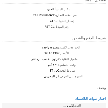
مكان المنشأ:
الصين
اسم العلامة التجارية:
Cell Instruments
إصدار الشهادات:
CE
رقم الموديل:
FST-01
شروط الدفع والشحن
الحد الأدنى لكمية:
مجموعة واحدة
الأسعار:
Get An Offer
تفاصيل التغليف:
كرتون الخشب الرقائقي
وقت التسليم:
3 ~ 5 أيام
شروط الدفع:
TT ، LC
القدرة على العرض:
في المخزون
وصف
اختبار عبوات البلاستيك
القوة:
إلكتروني