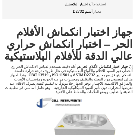
استخدام:
آلة اختبار البلاستيك
معيار:
أستم D2732
جهاز اختبار انكماش الأفلام
الحر – اختبار انكماش حراري
عالي الدقة للأفلام البلاستيكية
إنّ
جهاز اختبار انكماش الأفلام الحر
هو أداة دقيقة تستخدم لقياس الانكماش الحراري
الخطي غير المقيد للأفلام والألواح البلاستيكية في ظل ظروف درجة حرارة خاضعة
للتحكم. يتوافق مع معايير
ASTM D2732
و
ISO 11501
و
GB/T 13519
، وهذا الجهاز
مثالي لمصنعي مواد التعبئة والتغليف ومختبرات مراقبة الجودة ومؤسسات الأبحاث
والمرافق الأكاديمية للاختبار. يوفر الجهاز حلاً موثوقًا به لتقييم كيفية تصرف الأفلام عند
تعرضها للحرارة، دون تأثير القيود الميكانيكية الخارجية—وهو عامل أساسي في تطبيقات
التعبئة والتغليف ووضع العلامات والحفاظ على الأغذية.