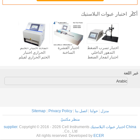
اختبار عبوات البلاستيك
أكثر
سرب الهواء
اختبار تسرب الضغط
اختبار القشرة
المادة اختبار الختم
اختبار COF الحركي
 للتغليف
التدهور الداخلي
الساخنة
الحراري اختبار
ار تسرب
اختبار انفجار الضغط
الختم الحراري لفيلم
قاعات
الزحف إلى اختبار
بلاستيكي
الفشل اختبار انفجار
للحقيبة
غير اللغة
Arabic
منزل
|
حولنا
|
اتصل بنا
|
Privacy Policy
|
Sitemap
منظر مكتبيّ
China اختبار عبوات البلاستيك supplier.
Copyright © 2016 - 2026 Cell Instruments
Co., Ltd..
All rights reserved. Developed by
ECER