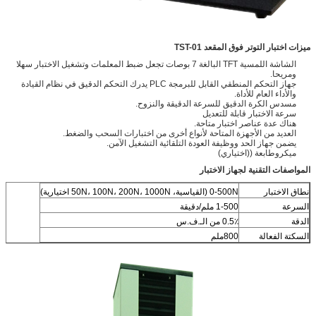
ميزات اختبار التوتر فوق المقعد TST-01
الشاشة اللمسية TFT البالغة 7 بوصات تجعل ضبط المعلمات وتشغيل الاختبار سهلا
ومريحا.
جهاز التحكم المنطقي القابل للبرمجة PLC يدرك التحكم الدقيق في نظام القيادة
والأداء العام للأداة.
مسدس الكرة الدقيق للسرعة الدقيقة والنزوح.
سرعة الاختبار قابلة للتعديل
هناك عدة عناصر اختبار متاحة.
العديد من الأجهزة المتاحة لأنواع أخرى من اختبارات السحب والضغط.
يضمن جهاز الحد ووظيفة العودة التلقائية التشغيل الآمن.
ميكروطابعة ((اختياري)
المواصفات التقنية لجهاز الاختبار
نطاق الاختبار
0-500N (القياسية، 50N، 100N، 200N، 1000N اختيارية)
السرعة
1-500 ملم/دقيقة
الدقة
0.5٪ من الـ.ف.س
السكتة الفعالة
800ملم