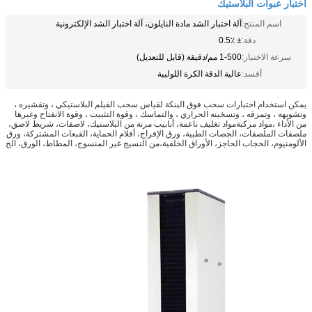
اختبار عبوات البلاستيك
اسم المنتج:
آلة اختبار الشد مادة النايلون، آلة اختبار الشد الإلكترونية
دقة:
± 0.5٪
سرعة الاختبار:
1-500 مم/دقيقة (قابل للتعديل)
أفسد:
عالية الدقة الكرة اللولبية
يمكن استخدام اختبارات سحب فوق البنكة لقياس سحب الفيلم البلاستيكي ، وتقشيره ،
وتشويهه ، وتمزقه ، وتسخينه الحراري ، والتماسك ، وقوة التثبيت ، وقوة الانفتاح وغيرها
من الأداء ،مواد مركبةمواد تغليف ناعمة، أنابيب مرنة من البلاستيك، لاصقات، شريط لاصق،
ملصقات الملصقات، الجصات الطبية، ورق الإفراج، أفلام الحماية، القبعات المشتركة، ورق
الألومنيوم، الحجاب الحاجز، الأوراق الخلفية،من النسيج غير المنسوج، المطاط، الورق، الخ