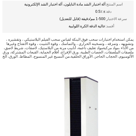
اسم المنتج:
آلة اختبار الشد مادة النايلون، آلة اختبار الشد الإلكترونية
دقة:
± 0.5٪
سرعة الاختبار:
1-500 مم/دقيقة (قابل للتعديل)
أفسد:
عالية الدقة الكرة اللولبية
يمكن استخدام اختبارات سحب فوق البنكة لقياس سحب الفيلم البلاستيكي ، وتقشيره ،
وتشويهه ، وتمزقه ، وتسخينه الحراري ، والتماسك ، وقوة التثبيت ، وقوة الانفتاح وغيرها
من الأداء ،مواد مركبةمواد تغليف ناعمة، أنابيب مرنة من البلاستيك، لاصقات، شريط لاصق،
ملصقات الملصقات، الجصات الطبية، ورق الإفراج، أفلام الحماية، القبعات المشتركة، ورق
الألومنيوم، الحجاب الحاجز، الأوراق الخلفية،من النسيج غير المنسوج، المطاط، الورق، الخ