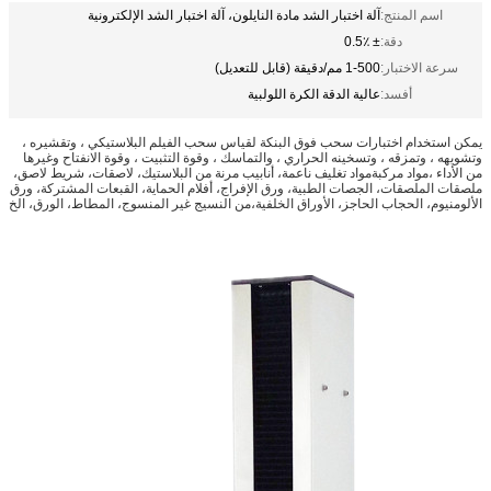
اسم المنتج:
آلة اختبار الشد مادة النايلون، آلة اختبار الشد الإلكترونية
دقة:
± 0.5٪
سرعة الاختبار:
1-500 مم/دقيقة (قابل للتعديل)
أفسد:
عالية الدقة الكرة اللولبية
يمكن استخدام اختبارات سحب فوق البنكة لقياس سحب الفيلم البلاستيكي ، وتقشيره ،
وتشويهه ، وتمزقه ، وتسخينه الحراري ، والتماسك ، وقوة التثبيت ، وقوة الانفتاح وغيرها
من الأداء ،مواد مركبةمواد تغليف ناعمة، أنابيب مرنة من البلاستيك، لاصقات، شريط لاصق،
ملصقات الملصقات، الجصات الطبية، ورق الإفراج، أفلام الحماية، القبعات المشتركة، ورق
الألومنيوم، الحجاب الحاجز، الأوراق الخلفية،من النسيج غير المنسوج، المطاط، الورق، الخ