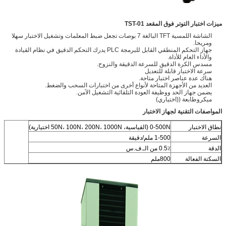
ميزات اختبار التوتر فوق المقعد TST-01
الشاشة اللمسية TFT البالغة 7 بوصات تجعل ضبط المعلمات وتشغيل الاختبار سهلا
ومريحا.
جهاز التحكم المنطقي القابل للبرمجة PLC يدرك التحكم الدقيق في نظام القيادة
والأداء العام للأداة.
مسدس الكرة الدقيق للسرعة الدقيقة والنزوح.
سرعة الاختبار قابلة للتعديل
هناك عدة عناصر اختبار متاحة.
العديد من الأجهزة المتاحة لأنواع أخرى من اختبارات السحب والضغط.
يضمن جهاز الحد ووظيفة العودة التلقائية التشغيل الآمن.
ميكروطابعة ((اختياري)
المواصفات التقنية لجهاز الاختبار
نطاق الاختبار
0-500N (القياسية، 50N، 100N، 200N، 1000N اختيارية)
السرعة
1-500 ملم/دقيقة
الدقة
0.5٪ من الـ.ف.س
السكتة الفعالة
800ملم