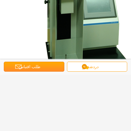
دردشة
طلب اقتباس
معايير اختبار التوتر فوق المقاعد
ISO 37 ، ASTM D882 ، ASTM E4 ، ASTM D3330 ، ASTM F904 ، ASTM F88 ،
ASTM D1938 ، JIS P8113