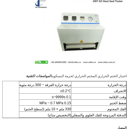
اختبار الختم الحراري المختم الحراري لحزمة البسكويت
المواصفات التقنية
درجة الحرارة
درجة حرارة الغرفة ~ 300 درجة مئوية
الانحراف
±0.2°C
وقت الإقامة
0.1 s~9999s
ضغط الختم
0.15 MPa ~ 0.7 MPa
الفك المختوم
330 ملم × 10 ملم ((سطح الختم)
التدفئة المزدوجة للفك العلوي والسفلي
(التخصيص متاح)
المعيار