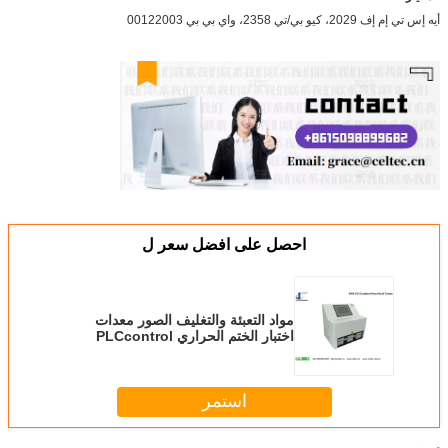
أيه إس تي إم إف 2029، كيو بي/تي 2358، واي بي بي 00122003
احصل على افضل سعر ل
مواد التعبئة والتغليف الصور معدات
اختبار الختم الحراري PLCcontrol
استمر