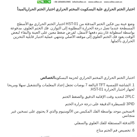
اختبار الختم الحراري علبة البسكويت المختم الحراري اختبار الختم الحراري
المبدأ
وضع عينة بين فكين الختم المدفئة من HST-01 اختبار الختم الحراري مع الأسطح
المسطحة عندما تصل درجة الحرارة المطلوبة إلى التوازن. فك الختم العلوي، مدفوعة
بواسطة اسطوانة غاز،يتم دفعها لأسفل، لفرض ضغط معين على العينة والبقاء لبعض
الوقت.يعود فك الختم العلوي إلى موقعه الأصلي وتنتهي عملية اختبار قابلية التخزين
الحراري بأكملها.
اختبار الختم الحراري المختم الحراري لحزمة البسكويت
الخصائص
1. الشاشة اللمسية TFT البالغة 7 بوصات تجعل إعداد المعلمات والتشغيل سهلا ومريحا
لجهاز اختبار الحرارة HST-01.
2PLC لتحديد وقت الإقامة الدقيق والضغط الختم
3PID للسيطرة الدقيقة على درجة حرارة الختم
4تسخين موحد بواسطة الفك المكبس من الألومنيوم والذي لا يحتوي على تسخين غير
متجانس
5التدفئة المستقلة للفك العلوي والسفلي
6. تخصيص فم الختم متاح