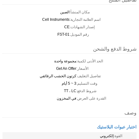
مكان المنشأ:
الصين
اسم العلامة التجارية:
Cell Instruments
إصدار الشهادات:
CE
رقم الموديل:
FST-01
شروط الدفع والشحن
الحد الأدنى لكمية:
مجموعة واحدة
الأسعار:
Get An Offer
تفاصيل التغليف:
كرتون الخشب الرقائقي
وقت التسليم:
3 ~ 5 أيام
شروط الدفع:
TT ، LC
القدرة على العرض:
في المخزون
وصف
اختبار عبوات البلاستيك
القوة:
إلكتروني