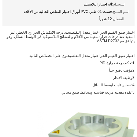
استخدام:
آلة اختبار البلاستيك
اسم المنتج:
فست-01 طبي PVC أوراق اختبار التقلص الخالية من الأفلام
الضمان:
12 شهراً
اختبار ضيق الفيلم الحر اختبار معدل التقلص
يحدد درجة الانكماش الحراري الخطي غير
المقيد عند درجات حرارة معينة من الأفلام والصفائح البلاستيكية في الوسط السائل. وهو
يتوافق مع ASTM D2732.
اختبار ضيق الفيلم الحر اختبار معدل التقلص
يحتوي على الخصائص التالية:
1تحكم درجة حرارة PID
2مؤقت دقيق جداً
3وظيفة الإنذار
4تسخين ثابت لوسط السائل
5عقدة معدنية مربعة قياسية ومحافظ ضيق مجاني