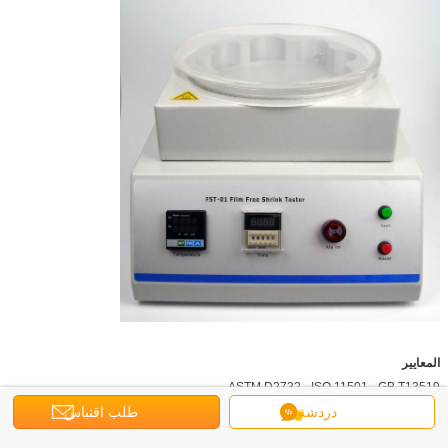
المعايير
ASTM D2732 ، ISO 11501 ، GB T13519
دردشة
طلب اقتباس