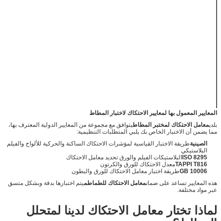
الاقتضاء)
100mm/min
(ISO) ،
سرعة الاختبار
150mm/min
(ASTM)
540mm ((L) *
الأبعاد
380mm ((W) *
240mm ((H)
الوزن
21 كجم
110~220 فولت
القوة
50/60 هرتز
المعايير المعمول بها لمعايير الاحتكاك لاختبار المطاط
بلدي
معامل الاحتكاك لمختبر المطاط
يتوافق مع مجموعة من المعايير الدولية المعترف بها،
مما يضمن أن الاختبار الخاص بك يلبي المتطلبات التنظيمية:
الصينية
طريقة الاختبار القياسية لمؤشرات الاحتكاك الساكنة والحركية للألواح والفيلم
البلاستيكي
ISO 8295
البلاستيكات الفيلم والورق تحديد معامل الاحتكاك
TAPPI T816
معدل الاحتكاك للورق والكرتون
GB 10006
طريقة اختبار معامل الاحتكاك للورق والبطون
هذه المعايير تساعد على ضمان
معامل الاحتكاك للطماطم
يتم اختبارها بدقة وبشكل متسق
عبر مواد مختلفة.
لماذا تختار معامل الاحتكاك لدينا لمتحلل