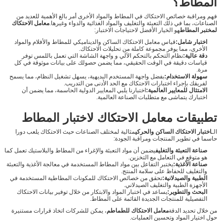
المطاط؟
فهم ومراقبة خصائص الاحتكاك في المطاط والمواد الأخرى أمر بالغ الأهمية للعديد من
الصناعات، بما في ذلك التعبئة والتغليف والمواد الغذائية والدواء وغيرها.
معامل الاحتكاك
لمختبر المطاط
هو الخيار الأفضل لاحتياجات الاختبار:
اختبار شامل:
قياس معامل الاحتكاك الساكن والديناميكي للمطاط والأفلام والمواد
الأخرى، مما يوفر مجموعة كاملة من تحليلات الاحتكاك.
دقة عالية:
نظام التحكم بالتحكم الآلي و واجهة الشاشة التي تعمل باللمس توفر
قياسات دقيقة في الوقت الحقيقي، مما يضمن حصولك على بيانات موثوقة في كل
مرة.
سهولة الاستخدام:
بفضل واجهة المستخدم البديهية، يسهل تشغيل النظام، مما يسمح
لفريقك بإجراء اختبارات الاحتكاك مع الحد الأدنى من التدريب.
الامتثال للمعايير العالمية:
اختبارنا يلبي المعايير الدولية الحاسمة، مما يضمن أن
اختبارك يتماشى مع متطلبات الصناعة العالمية.
تطبيقات معامل الاحتكاك لاختبار المطاط
الـ
اختبار الاحتكاك الساكن والحركي
مثالية لمختلف الصناعات حيث الاحتكاك يلعب دورا
حاسما في تطوير المنتجات ومراقبة الجودة:
صناعة التعبئة والتغليف
يضمن أن مواد التعبئة والإغراء من المطاط والبلاستيك تعمل كما
هو متوقع في التعامل مع التخزين.
صناعة الأغذية:
يختبر التفاعل بين مواد المطاط المستخدمة في معالجة الأغذية والتعبئة
والتغليف للحفاظ على سلامة المنتج.
الطبية والصيدلانية:
تحقق من خصائص الاحتكاك للمكونات المطاطية المستخدمة في
الأجهزة الطبية والتغليف الصيدلاني.
البحث والتطوير:
يساعد في اختبار المواد والابتكار من خلال توفير بيانات الاحتكاك
التفصيلية للمنتجات الجديدة القائمة على المطاط.
من خلال تحديد الدقة
معامل الاحتكاك للطماطم
، يمكن للشركات اتخاذ قرارات مستنيرة
حول اختيار المواد وتحسين العمليات.