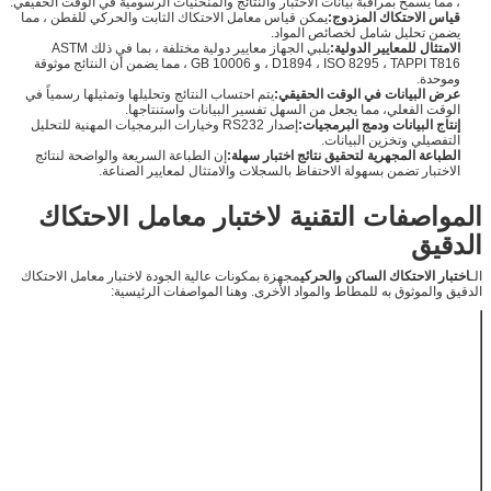
، مما يسمح بمراقبة بيانات الاختبار والنتائج والمنحنيات الرسومية في الوقت الحقيقي.
قياس الاحتكاك المزدوج:
يمكن قياس معامل الاحتكاك الثابت والحركي للقطن ، مما
يضمن تحليل شامل لخصائص المواد.
الامتثال للمعايير الدولية:
يلبي الجهاز معايير دولية مختلفة ، بما في ذلك ASTM
D1894 ، ISO 8295 ، TAPPI T816 ، و GB 10006 ، مما يضمن أن النتائج موثوقة
وموحدة.
عرض البيانات في الوقت الحقيقي:
يتم احتساب النتائج وتحليلها وتمثيلها رسمياً في
الوقت الفعلي، مما يجعل من السهل تفسير البيانات واستنتاجها.
إنتاج البيانات ودمج البرمجيات:
إصدار RS232 وخيارات البرمجيات المهنية للتحليل
التفصيلي وتخزين البيانات.
الطباعة المجهرية لتحقيق نتائج اختبار سهلة:
إن الطباعة السريعة والواضحة لنتائج
الاختبار تضمن بسهولة الاحتفاظ بالسجلات والامتثال لمعايير الصناعة.
المواصفات التقنية لاختبار معامل الاحتكاك
الدقيق
الـ
اختبار الاحتكاك الساكن والحركي
مجهزة بمكونات عالية الجودة لاختبار معامل الاحتكاك
الدقيق والموثوق به للمطاط والمواد الأخرى. وهنا المواصفات الرئيسية:
5 ن ((أو حسب
خلية الحمل
الحاجة)
الدقة
0.5 F.S.
200 ± 1 غرام (أو
المزلق
حسب الاقتضاء)
63.5mm*63.5mm
حجم المزلاجة
(أو حسب