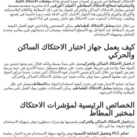
الاحتكاك للمطاط أمر ضروري لضمان جودة المنتج وأدائه.
معاملات الاحتكاك الثابتة
والديناميكية لمعالج الاحتكاك المطاطي / الفيلم / الورق
هي أداة مختبرية متقدمة مصممة
لقياس معامل الاحتكاك الساكن والحركي للمواد بما في ذلك المطاط والأفلام البلاستيكية
والأوراق والورق والكرتون.هذا الجهاز الاختبار عالي الدقة يلعب دورا حاسما في تصنيع،
وتغليف، وصناعات البحوث حيث الاحتكاك هو عامل رئيسي في أداء المواد.
من خلال قياس
معامل الاحتكاك للطماطم
، يمكن للمصنعين والباحثين فهم أفضل لكيفية
تصرف المطاط عند التفاعل مع الأسطح المختلفة، وضمان أن منتجاتهم تلبي معايير محددة
للتعامل،وسهولة الاستخدام.
كيف يعمل جهاز اختبار الاحتكاك الساكن
والحركي
الـ
اختبار الاحتكاك الساكن والحركي
يعمل على مبدأ بسيط ولكنه فعال: يتم وضع عينتين من
المواد معًا: واحدة هي شريط طويل مثبت على سطح مسطح ، بينما الأخرى هي عينة مربعة
تتعرض للقوة من خلال المزلاج.يقيس الاختبار قوة الاحتكاك التي تحدث عندما تنزلق المواد
اثنين ضد بعضها البعض، مما يوفر بيانات قيمة عن معامل الاحتكاك الساكن والحركي.
تساعد عملية الاختبار هذه في تحديد كيفية استخدام المواد مثل
المطاط
ستعمل في ظل
ظروف مختلفة.
معامل الاحتكاك للطماطم
، يمكن للصناعات تطوير مواد أفضل تلبي معايير
السلامة والأداء المرجوة.
الخصائص الرئيسية لمؤشرات الاحتكاك
لمختبر المطاط
بلدي
اختبار الاحتكاك الساكن والحركي
تم تصميمها مع ميزات متطورة توفر سهولة الاستخدام
ونتائج دقيقة، بما في ذلك:
تحكم PLC وتشغيل الشاشة اللمسية:
توفر واجهة سهلة الاستخدام تجربة اختبار سلسة