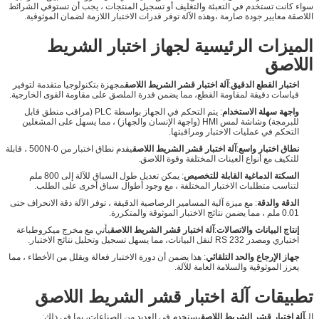
سواء كانت تستخدم في التعبئة والتغليف أو تسجيل المنتجات ، يجب أن تستوفي الشرائط
اللاصقة معايير جودة صارمة ،وهذه الآلة توفر قدرات الاختبار اللازمة لضمان الموثوقية.
الميزات الرئيسية لجهاز اختبار الشريط
اللاصق
اختبار القطع الدقيق
:
آلة اختبار قشر الشريط اللاصق
مجهزة بتكنولوجيا متقدمة لتوفير
قياسات دقيقة لمقاومة القطع، مما يضمن قدرة الملصق على مقاومة القوى الخارجية.
واجهة سهلة الاستخدام
: يتم التحكم في الجهاز بواسطة PLC (مراقب منطق قابل
للبرمجة) وشاشة لمس HMI (واجهة الإنسان والجهاز) ، مما يسهل على المشغلين
التحكم في عمليات الاختبار ومراقبتها.
نطاق اختبار واسع
:
آلة اختبار قشر الشريط اللاصق
يقدم نطاق اختبار من 0-500N ، قابلة
للتكيف مع أنواع العينات المختلفة وقوة اللاصق.
السكتة الدماغية القابلة للتخصيص
: يمكن تعديل طول السباق للآلة إلى 800 ملم
لتناسب متطلبات الاختبار المختلفة ، مع وجود أطوال سباق أخرى على الطلب.
الدقة والدقة
: مع ميزة آلية المسامير الرصاصية الدقيقة ، توفر الآلة دقة الانحراف حتى
0.01 ملم ، مما يضمن نتائج الاختبار الموثوقة والمتكررة.
إنتاج البيانات والاتصالات
:
آلة اختبار قشر الشريط اللاصق
يأتي مع مخرج ميكروطباعة
اختياري ومصدر RS 232 لنقل البيانات، مما يسهل تسجيل وتحليل نتائج الاختبار.
جهاز الإرجاع والحد التلقائي
: هذا يضمن أن دورة الاختبار فعالة ويقلل من الأخطاء ، مما
يعزز الموثوقية والسلامة العامة للآلة.
تطبيقات آلة اختبار قشر الشريط اللاصق
الـ
آلة اختبار قشر الشريط اللاصق
يستخدم في العديد من الصناعات، بما في ذلك: