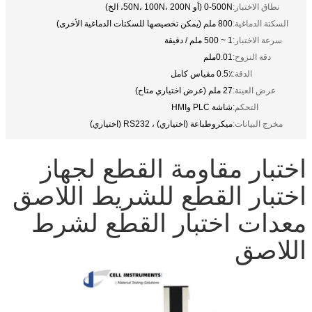
نطاق الاختبار:
0-500N (أو 50N، 100N، 200N، الخ)
السكتة الدماغية:
800 ملم (يمكن تخصيصها للسكتات الدماغية الأخرى)
سرعة الاختبار:
1 ~ 500 ملم / دقيقة
دقة النزوح:
0.01ملم
الدقة:
0.5٪ مقياس كامل
عرض العينة:
27 ملم (عرض اختياري متاح)
التحكم:
شاشة PLC وHMI
مخرج البيانات:
ميكروطباعة (اختياري) ، RS232 (اختياري)
اختبار مقاومة القطع لجهاز
اختبار القطع للشريط اللاصق
معدات اختبار القطع لشرط
اللاصق