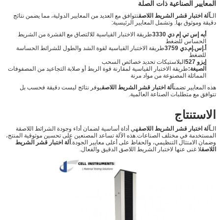
المعايير الصناعية ذات الصلة
الـ
آلة اختبار قشر الشريط اللاصق
تتوافق مع العديد من المعايير الدولية، مما يضمن نتائج
دقيقة وموثوق بها. وتشمل المعايير الرئيسية:
أيه إس تي إم دي 3330
طريقة الاختبار القياسية للالتصاق مع القشرة من الشريط
الحساس للضغط
أ.إس.إم.دي 3759
طريقة الاختبار القياسية لقوة الشد والطول للشرائط الحساسة
للضغط
إيزو 527
البلاستيكات تحديد خصائص السحب
الصيغة:
طريقة الاختبار القياسية لمقارنة قوة الربط أو صلابة التجاعيد من المصفوفات
المماثلة المصنوعة من مواد مرنة
هذه المعايير تضمن
آلة اختبار قشر الشريط اللاصق
يوفر نتائج ليست دقيقة فحسب بل
تتوافق مع متطلبات الصناعة العالمية.
الاستنتاج
الـ
آلة اختبار قشر الشريط اللاصق
هي أداة أساسية لضمان أداء وجودة الشرائط اللاصقة
المستخدمة في مختلف الصناعات.هذه الآلة تساعد المصنعين على تحسين موثوقية المنتج،
وضمان الامتثال التنظيمي، والحفاظ على أعلى معايير الجودة.
آلة اختبار قشر الشريط
اللاصق
لا غنى عنها لاختبار الشريط اللاصق الدقيق والفعال.