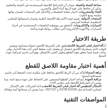
صناعة التعبئة والتعبئة
: ضمان أن الشرائط اللاصقة المستخدمة في التعبئة والتغليف
يمكن أن تحافظ على قوة الربط أثناء النقل والتخزين.
الغذاء والمشروبات
: اختبار صلابة الملصقات والأختام على المنتجات لضمان بقائها
سليمة ومنع التلوث.
المنتجات الدوائية
: تقييم جودة الأشرطة اللاصقة الطبية وضمان استيفائها للمعايير
التنظيمية لسلامة المرضى.
السيارات والإلكترونيات
: التحقق من موثوقية الملصقات المستخدمة في أجزاء
السيارات والأجهزة الإلكترونية التي تتطلب روابط قوية ودائمة.
طريقة الاختبار
الـ
آلة اختبار قشر الشريط اللاصق
يطبق على الشريط اللاصق حمولة متساوية ويقيس
الوقت الذي يستغرقه اللاصق ليفشل أو ينفصل تحت ضغط قشر ثابت.هذا الاختبار يوفر
بيانات قيمة فيما يتعلق بقوة القطع وطول العمر الالتصاق، وهو أمر حاسم لمراقبة جودة
المنتج.
أهمية اختبار مقاومة اللاصق للقطع
نزاهة السندات
التأكد من أن الربط اللاصق يحافظ على سلامته تحت الضغط أمر حاسم
لمصداقية المنتج.
مراقبة الجودة
: يُساعد اختبار القطع المصنعين على الحفاظ على جودة منتج ثابتة، مما
يضمن أن الشرائط اللاصقة تلبي معايير الأداء.
الامتثال التنظيمي
:
آلة اختبار قشر الشريط اللاصق
يساعد الشركات على الامتثال
لمعايير الصناعة مثل ASTM D3330 و ISO 527 ، مما يضمن أن منتجاتها آمنة وفعالة.
المواصفات التقنية