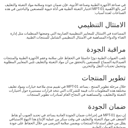
في صناعة الأجهزة الطبية وصناعة الأدوية، فإن ضمان جودة وسلامة مواد التعبئة والتغليف
أمر بالغ الأهمية.MPT-01 اختبار التعبئة الطبية هي أداة حيوية للمصنعين والباحثين في هذه
الصناعات لعدة أسباب:
الامتثال التنظيمي
المساعدة في الامتثال للمعايير التنظيمية الصارمة التي وضعتها المنظمات مثل إدارة
الغذاء والدواء.المساهمة في الامتثال التنظيمي الشامل للمنتجات الطبية.
مراقبة الجودة
تلعب العبوات الطبية دورًا حاسمًا في الحفاظ على سلامة وعقم الأجهزة الطبية والمنتجات
الصيدلانية.السماح للمصنعين بالتحقق من أن مواد التعبئة والتغليف تلبي المعايير المطلوبة
وتتحمل تحديات النقل والتخزين.
تطوير المنتجات
خلال مرحلة تطوير المنتج ، يساعد MPT-01 في تقييم مدى ملاءمة خيارات ومواد تغليف
مختلفة.هذه المعلومات ذات قيمة للشركات التي تتخذ قرارات مستنيرة حول اختيارات
التعبئة والتغليف، والمساهمة في النجاح العام لمبادرات تطوير المنتجات.
ضمان الجودة
إن دمج MPT-01 في إجراءات ضمان الجودة العادية يساعد في تحديد العيوب أو نقاط
الضعف في مواد التعبئة والتغليف في وقت مبكر من عملية الإنتاج.هذا النهج الاستباقي
يقلل من خطر استدعاء المنتجات ويضمن سلامة المرضى من خلال الحفاظ على جودة
وموثوقية العبوات الطبية.