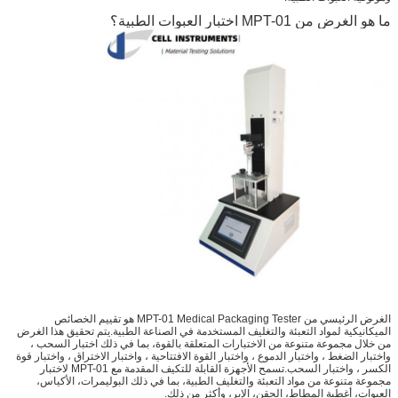
ما هو الغرض من MPT-01 اختبار العبوات الطبية؟
الغرض الرئيسي من MPT-01 Medical Packaging Tester هو تقييم الخصائص
الميكانيكية لمواد التعبئة والتغليف المستخدمة في الصناعة الطبية.يتم تحقيق هذا الغرض
من خلال مجموعة متنوعة من الاختبارات المتعلقة بالقوة، بما في ذلك اختبار السحب ،
واختبار الضغط ، واختبار الدموع ، واختبار القوة الافتتاحية ، واختبار الاختراق ، واختبار قوة
الكسر ، واختبار السحب.تسمح الأجهزة القابلة للتكيف المقدمة مع MPT-01 لاختبار
مجموعة متنوعة من مواد التعبئة والتغليف الطبية، بما في ذلك البوليمرات، الأكياس،
العبوات، أغطية المطاط، الحقن، الإبر، وأكثر من ذلك.