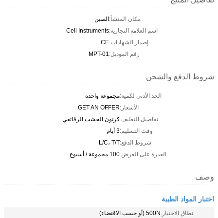
مكان المنشأ:
الصين
اسم العلامة التجارية:
Cell Instruments
إصدار الشهادات:
CE
رقم الموديل:
MPT-01
شروط الدفع والشحن
الحد الأدنى لكمية:
مجموعة واحدة
الأسعار:
GET AN OFFER
تفاصيل التغليف:
كرتون الخشب الرقائقي
وقت التسليم:
3 أيام
شروط الدفع:
L/C، T/T
القدرة على العرض:
100 مجموعة / أسبوع
وصف
اختبار المواد الطبية
نطاق الاختبار:
500N (أو حسب الاقتضاء)