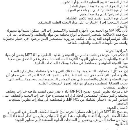
اختبار الضغط: تقييم المقاومة للصدع أو التشوه.
اختبار الدموع: تحديد مقاومة الدموع للمادة.
اختبار قوة الافتتاح: تقييم سهولة فتح العبوة.
اختبار اختراق: تقييم مقاومة الخنق.
اختبار قوة الكسر: تقييم قوة الكسر الشاملة.
اختبار السحب: إجراء اختبارات على مواد التعبئة الطبية المختلفة.
2التنوع
يأتي MPT-01 مع العديد من الأجهزة المثبتة والاكسسوارات التي يمكن استبدالها بسهولة.
تتيح هذه الاختلافية للمختبر استيعاب أنواع مختلفة من مواد والتغليف والمنتجات ،بما في
ذلك البوليمراتهذه القدرة على التكيف ضرورية للمصنعين الذين يرغبون في اختبار مجموعة
واسعة من تكوينات التعبئة والتغليف بكفاءة.
3مراقبة الجودة
التحكم في الجودة هو جانب حاسم من التعبئة والتغليف الطبي، و MPT-01 يضمن أن مواد
التعبئة والتغليف تلبي معايير الجودة اللازمة.المساعدات المختبرة في التحقق من صلابة
مواد التعبئة الطبية، والمساهمة في سلامة وسلامة المنتجات الطبية.
4الامتثال
إن الامتثال للمتطلبات التنظيمية، وخاصة تلك التي وضعتها منظمات مثل إدارة الغذاء
والدواء، أمر بالغ الأهمية في الصناعة الطبية.المساعدة MPT-01 الشركات في ضمان أن
مواد التعبئة والتغليف والتصاميم تلبي هذه المعايير التنظيمية الصارمة، مما يساعد على
تجنب القضايا التنظيمية وضمان موافقة السوق للمنتجات الطبية.
5تطوير المنتجات
خلال مرحلة تطوير المنتج، يصبح MPT-01 أداة لا تقدر بثمن لتقييم ملاءمة خيارات وتغليف
مختلفة والمواد.يمكن للمصنعين اتخاذ قرارات مستنيرة حول خيارات التعبئة والتغليف على
أساس قدرات الاختبار الشاملة من MPT-01، والمساهمة في مبادرات تطوير المنتجات
الناجحة.
6ضمان الجودة
يعد دمج MPT-01 في إجراءات ضمان الجودة أمرًا حاسمًا للكشف المبكر عن العيوب أو
نقاط الضعف في مواد التعبئة والتغليف. هذا النهج الاستباقي يقلل من خطر استدعاء المنتج
،يزيد من سلامة المريض، ويضمن أن المنتجات الطبية المصنعة تلبي معايير الجودة
المطلوبة.