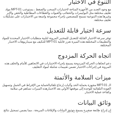
التنوع في الاختبار
مع وجود العديد من الأجهزة المتاحة لاختبارات السحب والضغط ، يستوعب MPT-01 مواد
تغليف مختلفة مثل البوليمرات والحقائب والعبوات والغطاءات المطاطية والحقن والإبر
وغيرها.هذه التنوعية تسمح للمصنعين بإجراء مجموعة واسعة من الاختبارات على تشكيلات
تغليف مختلفة.
سرعة اختبار قابلة للتعديل
توفر سرعة الاختبار القابلة للتعديل للمختبر المرونة لتلبية متطلبات الاختبار المحددة للمواد
والتطبيقات المختلفة.هذه الميزة تعزز قابلية MPT-01 للتكيف مع سيناريوهات الاختبار
المختلفة.
اتجاه الحركة المزدوج
دعم اتجاهات الحركة المزدوجة يسمح بإجراء الاختبارات في الاتجاهين للأمام والخلف.هذه
المرونة في إجراءات الاختبار تضمن تقييمات شاملة لمواد التغليف.
ميزات السلامة والأتمتة
الـ MPT-01 مجهزة بحماية الحد وآليات إرجاع تلقائيالحماية من الإفراط في الحمل وتسهيل
العودة التلقائية للوحدة إلى موقعها الأولي بعد الاختبارهذه الميزات تساهم في سلامة
وكفاءة عملية الاختبار.
وثائق البيانات
إن إدراج طابعة صغيرة يسمح بتوثيق البيانات والإبلاغات المريحة ، مما يضمن تسجيل نتائج