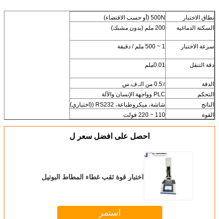
نطاق الاختبار
500N (أو حسب الاقتضاء)
السكتة الدماغية
200 ملم (بدون مشبك)
سرعة الاختبار
1 ~ 500 ملم / دقيقة
دقة التنقل
0.01ملم
الدقة
0.5٪ من الـ.ف.س
التحكم
PLC وواجهة الإنسان والآلة
الناتج
شاشة، ميكروطباعة، RS232 ((اختياري)
القوة
110 ~ 220 فولت
احصل على افضل سعر ل
اختبار قوة ثقب غطاء المطاط البوتيل
استمر