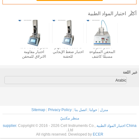
اختبار المواد الطبية
أكثر
 قوة كسر
اختبار تسرب
ISO 7886-1 جهاز
معيار ISO 7886-1
عبوة
المحقن المملوءة
اختبار ضغط الإيجابي
اختبار مقاومة
اختبار صلاب
مسبقًا كاشف
للحقنة
الانزلاق للمحقن
للابرة 
تسرب المحقن ISO
قياس القوة التي يتم
7886-1
تشغيلها بالبستن
غير اللغة
Arabic
منزل
|
حولنا
|
اتصل بنا
|
Privacy Policy
|
Sitemap
منظر مكتبيّ
China اختبار المواد الطبية supplier.
Copyright © 2016 - 2026 Cell Instruments Co.,
Ltd..
All rights reserved. Developed by
ECER