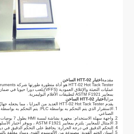
مقدمة
اختبار HTT-02 الساخن
عمليات التعبئة والإغلاق العمودية (
بمعايير ASTM F1921 لتطبيقات الأفلام البوليمرية.
مزايا
اختبار HTT-02 الساخن
يقدم HTT-02 Hot Tack Tester العديد من المزايا ، مما يجعله جهازًا موثوقًا وسهل الاستخدام لاختبار قوة الختم الساخن:
الصناعي.
واجهة سهلة الاستخدام: مجهزة بشاشة لمسة HMI بطول 7 بوصات للتشغيل بسهولة.
الامتثال للمعايير: يلتزم بمعايير ASTM F1921 ، ويوفر اختبار الأسلوب A و الأسلوب B.
التحكم الدقيق في درجة الحرارة: يحافظ على التحكم الدقيق في درجة ا
أسنان الختم القوية: مصنوعة من الألومنيوم القوي ومواد مغلفة بالت