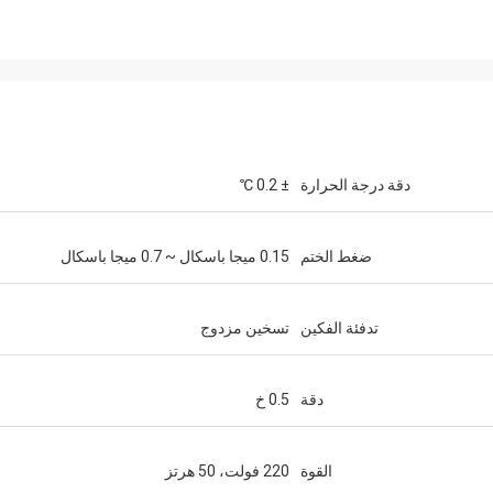
دقة درجة الحرارة
± 0.2 ℃
ضغط الختم
0.15 ميجا باسكال ~ 0.7 ميجا باسكال
تدفئة الفكين
تسخين مزدوج
دقة
0.5 خ
القوة
220 فولت، 50 هرتز