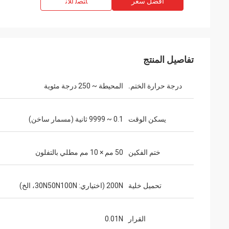
افضل سعر
ﺎﺘﺼﻟ ﺍﻶﻧ
تفاصيل المنتج
درجة حرارة الختم.
المحيطة ~ 250 درجة مئوية
يسكن الوقت
0.1 ~ 9999 ثانية (مسمار ساخن)
ختم الفكين
50 مم × 10 مم مطلي بالتفلون
تحميل خلية
200N (اختياري: 30N50N100N، الخ)
القرار
0.01N