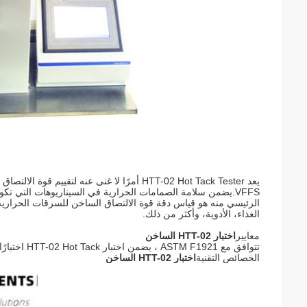
يعد HTT-02 Hot Tack Tester أمرًا لا غنى عنه
VFFS.يضمن سلامة الصمامات الحرارية في السيناريوهات التي تكو
الرئيسي منه هو قياس دقة قوة الالتصاق الساخن للسرقات الحرارية 
الغذاء، الأدوية، وأكثر من ذلك.
معايير
اختبار HTT-02 الساخن
تتوافق مع ASTM F1921 ، يضمن اختبار HTT-02 Hot Tack اختبارًا دقيقًا وموثوقًا ، ويتوافق مع معايير الصناعة لتطبيقات فيلم البوليمر.
الخصائص التقنية
اختبار HTT-02 الساخن