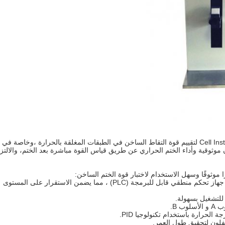
HTT-02 Hot Tack Tester هو أداة متطورة طورتها شركة Cell Instruments لتقييم قوة التقاط الساخن في الطبقات المغلقة بالحرارة ،وخاصة في
VFFS)يلعب دورا حيويا في ضمان موثوقية وأداء الختم الحراري عن طريق قياس القوة مباشرة بعد الختم، والالتز
الاستقرار الذي يتم التحكم به بواسطة PLC: يتم التحكم به بواسطة جهاز تحكم منطقي قابل للبرمجة (PLC) ، مما يضمن الاستقرار على المستوى
لحرارة باستخدام تكنولوجيا PID.
يفلون لتحقيق طول العمر.