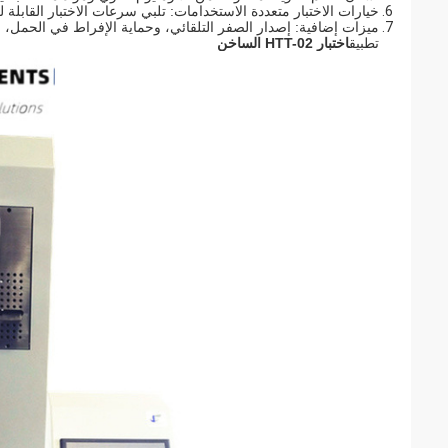
خيارات الاختبار متعددة الاستخدامات: تلبي سرعات الاختبار القابلة لل
ميزات إضافية: إصدار الصفر التلقائي، وحماية الإفراط في الحمل، ومحطة RS 232 الاختيارية مع برنامج احترافي لإدارة البيا
تطبيق
اختبار HTT-02 الساخن