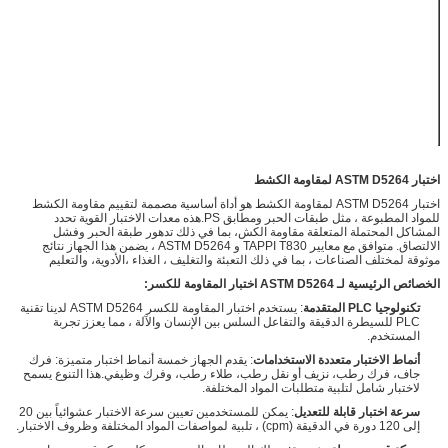
نصف قطر
185 ملم
الدوران
طول القوس
57 ملم ± 1 ملم
390x480x220
البعد
ملم (LWH)
110~220 فولت
القوة
50/60 هرتز
اختبار ASTM D5264 لمقاومة الكشط
اختبار ASTM D5264 لمقاومة الكشط هو أداة أساسية مصممة لتقييم مقاومة الكشط
للمواد المطبوعة ، مثل طبقات الحبر ومطابق PS.هذه معدات الاختبار القوية تحدد
المشاكل المحتملة المتعلقة مقاومة الكش، بما في ذلك تدهور طبقة الحبر وفشل
الالتصاق. متوافق مع معايير TAPPI T830 و ASTM D5264 ، يضمن هذا الجهاز نتائج
موثوقة لمختلف الصناعات ، بما في ذلك التعبئة والتغليف ، الغذاء ،الأدوية، والتعليم
الخصائص الرئيسية لـ ASTM D5264 اختبار المقاومة للكسر:
تكنولوجيا PLC المتقدمة
: يستخدم اختبار المقاومة للكسر ASTM D5264 لدينا تقنية
PLC للسيطرة الدقيقة والتفاعل السلس بين الإنسان والآلة ، مما يعزز تجربة
المستخدم.
أنماط الاختبار متعددة الاستخدامات
: يقدم الجهاز خمسة أنماط اختبار متميزة: فرك
جاف، فرك رطب، نزيف أو نقل رطب، طلاء رطب، وفرك وظيفي.هذا التنوع يسمح
لاختبار شامل لتلبية متطلبات المواد المختلفة.
سرعة اختبار قابلة للتعديل
: يمكن للمستخدمين تعيين سرعة الاختبار عشوائياً بين 20
إلى 120 دورة في الدقيقة (cpm) ، تلبية لمواصفات المواد المختلفة وظروف الاختبار.