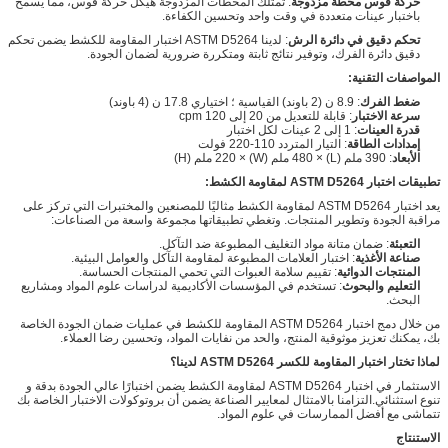
حركة قوس محطة مزدوجة
: تمتلك المحطات المزدوجة هيكل حركة قوس، مما يسمح
باختبار عينات متعددة في وقت واحد وتحسين الكفاءة.
تحكم دقيق في دائرة الرش
: لدينا ASTM D5264 اختبار المقاومة للكشط يضمن تحكم
دقيق دائرة الفرك، وتوفير نتائج ثابتة ومتكررة ضرورية لضمان الجودة.
المواصفات التقنية:
ضغط الفرك
: 8.9 ن (2 باوند) القياسية ؛ اختياري 17.8 ن (4 باوند)
سرعة الاختبار
: قابلة للتعديل من 20 إلى 120 cpm
قدرة العينات
: 1 إلى 2 عينات لكل اختبار
إمدادات الطاقة
: التيار المتردد 110-220 فولت
الأبعاد
: 390 ملم (L) × 480 ملم (W) × 220 ملم (H)
تطبيقات اختبار ASTM D5264 لمقاومة الكشط:
يعد اختبار ASTM D5264 لمقاومة الكشط مثاليًا للمصنعين والمختبرات التي تركز على
مراقبة الجودة وتطوير المنتجات. وتغطي تطبيقاتها مجموعة واسعة من الصناعات:
التعبئة
: ضمان متانة مواد التغليف المطبوعة ضد التآكل.
صناعة الأغذية
: اختبار العلامات المطبوعة لمقاومة التآكل والعوامل البيئية.
المنتجات الدوائية
: تقييم سلامة العبوات التي تحمي المنتجات الحساسة.
التعليم والبحوث
: تستخدم في المؤسسات الأكاديمية لدراسات علوم المواد ومشاريع
البحث.
من خلال دمج اختبار ASTM D5264 المقاومة للكشط في عمليات ضمان الجودة الخاصة
بك، يمكنك تعزيز موثوقية المنتج، والحد من نفايات المواد، وتحسين رضا العملاء.
لماذا تختار اختبار المقاومة للكسر ASTM D5264 لدينا؟
الاستثمار في اختبار ASTM D5264 لمقاومة الكشط يضمن اختبارًا عالي الجودة بدقة و
تنوع استثنائي.التزامنا بالامتثال لمعايير الصناعة يضمن أن بروتوكولات الاختبار الخاصة بك
تتماشى مع أفضل الممارسات في علوم المواد.
الاستنتاج