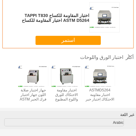
اختبار المقاومة للكساح TAPPI T830
ASTM D5264 اختبار المقاومة للكساح
اختبار المقاومة للكساح
استمر
اختبار الورق واللوحات
أكثر
قوة الممزقة
ASTMD5264
اختبار مقاومة
جهاز اختبار صلابة
اختبا
تبار القوة
اختبار مقاومة
الاحتكاك للورق
اللون جهاز اختبار
لف
قة للورق
الاحتكاك اختبار حبر
واللوح المطبوع
فرك الحبر ASTM
الاحتكاك آلة TAPPI
D5264
T830 اختبار جفاف
السطح المطلي
غير اللغة
Arabic