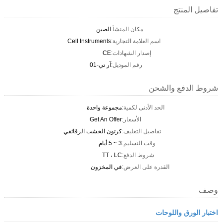
تفاصيل المنتج
مكان المنشأ:
الصين
اسم العلامة التجارية:
Cell Instruments
إصدار الشهادات:
CE
رقم الموديل:
آر تي-01
شروط الدفع والشحن
الحد الأدنى لكمية:
مجموعة واحدة
الأسعار:
Get An Offer
تفاصيل التغليف:
كرتون الخشب الرقائقي
وقت التسليم:
3 ~ 5 أيام
شروط الدفع:
TT ، LC
القدرة على العرض:
في المخزون
وصف
اختبار الورق واللوحات