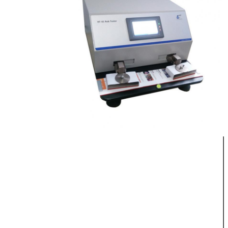
908 غرام (2
رطل) /8.9N؛
الوزن
1816غرام
((4رطل)
/17.8N
20~120 cpm
السرعة
إعداد حر
عدد العينات
1 ~ 2