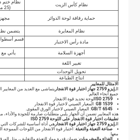
نظام ختم دا
نظام كأس الزيت
(25 ملم أنبوب زيت من الفولاذ المقاوم للصدأ عالي الضغط 304
حماية رقاقة لوحة الدوائر
مجهزة
نظام المعايرة
يتضمن نظا
قسم أسطوانة 
مادة رأس الاختبار
أجهزة السلامة
يأتي مع 
تغيير اللغة
تحويل الوحدات
انتاج الطباعة
الامتثال للمعايير
الـ
إيزو 2759 جهاز اختبار قوة الانفجار
يتماشى مع العديد من المعايير ا
جميع أنحاء العالم:
ISO 2759
لوحة تحديد قوة الانفجار
GB 1539
: المعيار الصيني لاختبار قوة الانفجار
GB/T 6545
: المعيار الصيني لاختبار الورق المقوى.
هذه المعايير تضمن أن الجهاز يلبي متطلبات صارمة للجودة والأداء، مما 
تطبيقات اختبار قوة الانفجار على اللوحة ISO 2759
الـ
إيزو 2759 جهاز اختبار قوة الانفجار
هي أداة أساسية للشركات التي ت
صناعة التعبئة والتعبئة
: اختبار قوة الانفجار من اللوحات المموجة
معها.
الغذاء والمشروبات
: ضمان قدرة مواد التعبئة والتغليف، مثل الور