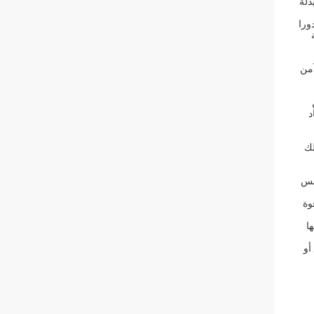
دلة
ورا
آمن
د
ذلك
سلس
وة
ا
طق أو