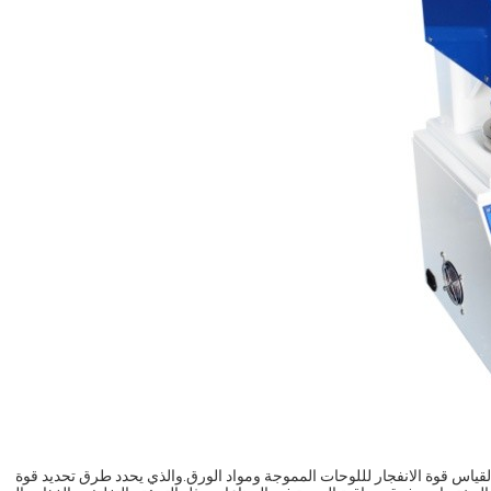
قياس قوة الانفجار لللوحات المموجة ومواد الورق.والذي يحدد طرق تحديد قوة