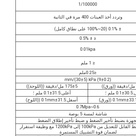
1/100000
وتردد أخذ العينات 400 مرة في الثانية
± 0.1% (20~100% على نطاق كامل)
≤ ± 0.5%
0.01kpa
≤ 1 ملم
≤0.25ملم
(9±0.2) mm/(30±5) kPa
175±5 مل/دقيقة ((اللوحة))
 ملم ؛
أعلى:31.5±0.1 ملم ؛
أسفل:31.5±0.1mm ((اللوح)
0.6~0.7Mpa
شاشة لمسة 5 بوصة
هزة بضبط تأخير الضغط و ضبط تأخير إطلاق الضغط.
نطاق الضغط القابل للتعديل من 100kPa إلى 1200kPa مع وظيفة استقرار
لضمان قوة التشبيك المستمرة.