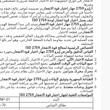
الانفجار في الورق المقوىهذه آلة الاختبار الدقيقة ضرورية للمصنعين 
وغيرها.
الـ
إيزو 2759 جهاز اختبار قوة الانفجار
تم تصميمه لتوفير نتائج دقيقة وم
حاسما في ضمان أن المنتجات تلبي معايير جودة صارمة، توفر بيانات حي
والتغليف لصناعة الأغذية والمشروبات،أو إجراء عمليات فحص الجودة في
كيف يعمل اختبار قوة انفجار لوحة ISO 2759
تشغيل
إيزو 2759 جهاز اختبار قوة الانفجار
تستند إلى مبدأ الضغط الهيد
في الحواف.كما يتم ضخ السائل الهيدروليكي في الحجاب الحاجز، يتراك
الانفجار
من قطعة الاختبار.
تسمح هذه الطريقة للمختبر بمحاكاة ظروف العالم الحقيقي بدقة ، مما يو
هذه العملية في تحديد مقاومة المادة للضغط الخارجي، وهو أمر بالغ ا
المختلفة.
الخصائص الرئيسية لمعالج قوة الانفجار ISO 2759
القياس الدقيق والعرض
:
إيزو 2759 جهاز اختبار قوة الانفجار
شاشة منحنية لسهولة تفسير البيانات.
عملية الاختبار الآلي
: الجهاز الآلي إجراء الاختبار بأكمله، وضمان أن ال
جمع البيانات في الوقت الحقيقي
: يجمع الحاسوب الصغير الموجود في 
ومقارنة النتائج بمرور الوقت،مما يجعلها مثالية لعمليات مراقبة الجو
محرك محرك متزامن
: يحتوي جهاز الاختبار على نظام محرك متزامن
الانفجار.
الطباعة المجهرية وتوثيق البيانات
:
إيزو 2759 جهاز اختبار قوة الانفجار
ي
لاستخدامها في المستقبل أو تضمينها في تقارير مراقبة الجودة.
تحويل وحدات متعددة
الصناعات.
المواصفات التقنية لجهاز اختبار قوة الانفجار ISO 2759
البند
ZNP-01 اختبار كسر ا
نطاق القياس
70~1600kpa ((ورق)