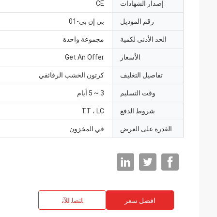
إصدار الشهادات
CE
رقم الموديل
بي إن بي-01
الحد الأدنى لكمية
مجموعة واحدة
الأسعار
Get An Offer
تفاصيل التغليف
كرتون الخشب الرقائقي
وقت التسليم
3 ~ 5 أيام
شروط الدفع
TT ، LC
القدرة على العرض
في المخزون
افضل سعر
ﺎﺘﺼﻟ ﺍﻶﻧ