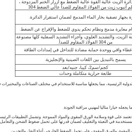
ئرة الزيت عالية القوة عالية الضغط مع أزرار الختم المزدوجة ،
 بجهاز تصفية بخار الماء المدمج لضمان استقرار الدائرة.
م معايرة مدمج ونظام تحكم يدوي للضغط والإفراج عن الضغط.
الزيت، والتشديد العلوي، وأجزاء التشديد السفلية كلها مصنوعة
من 304 الفولاذ المقاوم للصدأ.
غطاء واقي ووحدة حماية مضادة للتداخل في إمدادات الطاقة
يسمح بالتبديل بين اللغات الصينية والإنجليزية.
كجم/سم2، كيبا، جنيه/بعد
طابعة حرارية متكاملة وحدات
لدولية الرئيسية، مما يجعلها مناسبة للاستخدام في مختلف الصناعات والمختبرات 
يجعله خيارا مثاليا لمهنيي مراقبة الجودة.
عتمد على قوة وسلامة الورق المقوى والمواد المموجة. وتشمل التطبيقات الرئيسي
 المستخدمة في التعبئة والتغليف لضمان قدرتها على تحمل ضغوط الشحن والتعامل
ق المقوى والورق المقوى، على تحمل الضغط الخارجي أثناء النقل والتخزين.