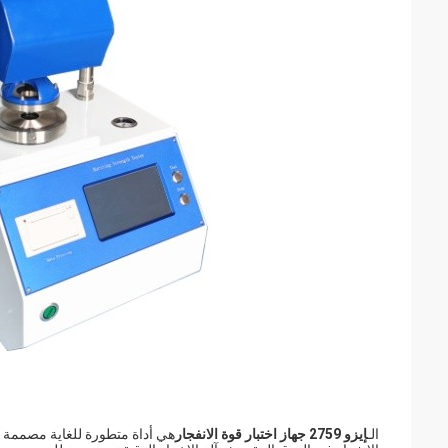
الـ
إيزو 2759 جهاز اختبار قوة الانفجار
هي أداة متطورة للغاية مصممة ل