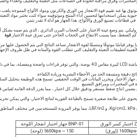
والمختبرات وفرق مراقبة الجودة في الصناعات مثل التعبئة والتغليف والغذاء والصي
وثوق بها عند تقييم قوة الانفجار من الورق والكرتون ومواد الألواح المموجة.يلعب د
وية يمكن استخدامها لتحسين أداء المنتج وموثوقيته سواء كنت تختبر مواد التعبئة
 قطاعات تصنيع الورق والألواح، هذا الجهاز هو أداة لا تقدر بثمن
روليكي. يتم وضع عينة الاختبار على الحجاب المرن الدائري ، الذي يتم ضمه بشكل 
م الضغط، مما يسبب الانتفاخ في الحجاب الحاجز حتى تمزق عينة الاختبار.
قوة
فر قياسًا موثوقًا ومتسقًا لقوة الانفجار.تساعد النتائج التي يتم الحصول عليها من
لأهمية لتطبيقات التعبئة والتغليف التي تتطلب القوة والمتانة في ظل ظروف الإجها
مجهزة بشاشة LCD كبيرة مقاس 4.0 بوصة، والتي توفر قراءات واضحة ومفصلة، بما في 
نتائج دقيقة ومتسقة.الحد من الأخطاء البشرية وزيادة الكفاءة.
جهاز الاختبار ويخزن البيانات في الوقت الحقيقي. تسمح هذه الوظيفة بتحليل ال
دة في المختبرات ومرافق التصنيع.
 يضمن انتاج ضغط مستقر ودقيق خلال كل اختبار ، مما يعزز الدقة العامة لقياس ق
حتوي على طابعة صغيرة تسمح بالطباعة الفورية لنتائج الاختبار، والتي يمكن تخزينه
: يدعم الجهاز وحدات قياس متعددة، بما في ذلك Kg/cm2، kPa، و LBF/in2، مما يوفر المرونة للمستخدمين في مختلف المنا
لورق
BNP-01 جهاز اختبار انفجار اللوحة
150 ~ 5600kpa (لوحة)