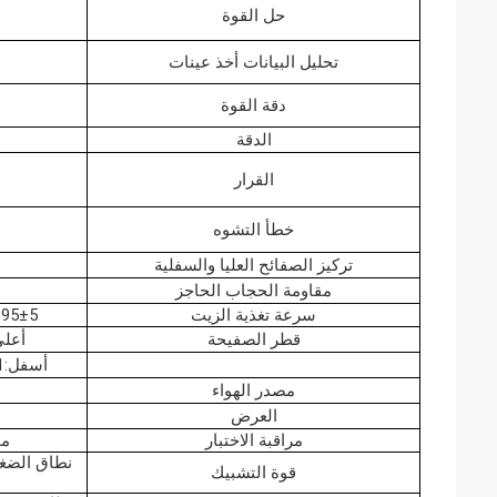
حل القوة
تحليل البيانات أخذ عينات
دقة القوة
الدقة
القرار
خطأ التشوه
تركيز الصفائح العليا والسفلية
مقاومة الحجاب الحاجز
سرعة تغذية الزيت
95±5 مل/دقيقة ((ورق))
قطر الصفيحة
أعلى:30.5±0.1
أسفل:33.1±0.1mm ((ورق)
مصدر الهواء
العرض
مراقبة الاختبار
مج
قوة التشبيك