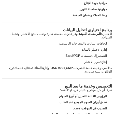
مراقبة جودة الإنتاج
موثوقية سلسلة التوريد
رضا العملاء وضمان السلامة
برنامج اختياري لتحليل البيانات
الاختيارية
البرمجيات المهنية
يوفر قدرات محسنة لإدارة وتحليل نتائج الاختبار. وتشمل
الميزات:
اتجاهات البيانات والمخرجات الرسومية
إدارة الاختبار بالفئات
التصدير إلى تنسيقات Excel/PDF
إنتاج تقرير الاختبار
هذا أمر ذو قيمة خاصة للشركات
GMP
,
ISO 9001
، أو
إدارة الغذاء
الامتثال، عندما تكون
الوثائق والتتبع ضرورية.
التخصيص وخدمة ما بعد البيع
ندرك أن كل سيناريو اختبار فريد لهذا نقدم:
الرؤوس القابلة للتعديل أو أنواع السهام
نطاق أوزان السهم الموسع عند الطلب
التدريب في الموقع والإعداد