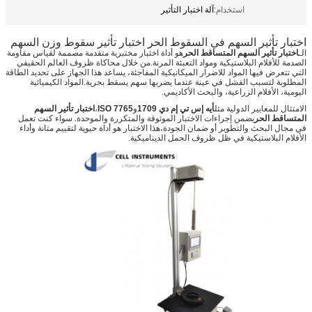
استخدام:
آلة اختبار التأثير
اختبار تأثير السهم في السقوط الحر اختبار تأثير سقوط وزن السهم
الـ
اختبار تأثير السهم المتساقط الحر
هو أداة اختبار مختبرية متقدمة مصممة لقياس مقاومة
الصدمة للأفلام البلاستيكية ومواد التعبئة المرنة.من خلال محاكاة ظروف العالم الحقيقي
التي تتعرض فيها المواد للاضرار الميكانيكية المفاجئة، يساعد هذا الجهاز على تحديد الطاقة
المطلوبة لتسبب الفشل في عينة عندما يضربها سهم يسقط بحرية.المواد الكيميائية
اليومية، الأفلام الزراعية، والبحث الأكاديمي.
الامتثال للمعايير الدولية مثل
أيه إس تي إم دي 1709
و
ISO 7765
،
اختبار تأثير السهم
المتساقط الحر
يضمن إجراءات الاختبار الموثوقة والمتكررة والموحدة. سواء كنت تعمل
في مجال البحث والتطوير أو ضمان الجودة،هذا الاختبار هو أداة حيوية لتقييم متانة وأداء
الأفلام البلاستيكية في ظل ظروف الحمل الديناميكية.