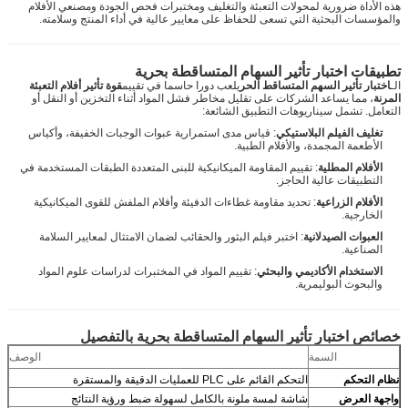
هذه الأداة ضرورية لمحولات التعبئة والتغليف ومختبرات فحص الجودة ومصنعي الأفلام
والمؤسسات البحثية التي تسعى للحفاظ على معايير عالية في أداء المنتج وسلامته.
تطبيقات اختبار تأثير السهام المتساقطة بحرية
الـ
اختبار تأثير السهم المتساقط الحر
يلعب دورا حاسما في تقييم
قوة تأثير أفلام التعبئة
المرنة
، مما يساعد الشركات على تقليل مخاطر فشل المواد أثناء التخزين أو النقل أو
التعامل. تشمل سيناريوهات التطبيق الشائعة:
تغليف الفيلم البلاستيكي
: قياس مدى استمرارية عبوات الوجبات الخفيفة، وأكياس
الأطعمة المجمدة، والأفلام الطبية.
الأفلام المطلية
: تقييم المقاومة الميكانيكية للبنى المتعددة الطبقات المستخدمة في
التطبيقات عالية الحاجز.
الأفلام الزراعية
: تحديد مقاومة غطاءات الدفيئة وأفلام الملفش للقوى الميكانيكية
الخارجية.
العبوات الصيدلانية
: اختبر فيلم البثور والحقائب لضمان الامتثال لمعايير السلامة
الصناعية.
الاستخدام الأكاديمي والبحثي
: تقييم المواد في المختبرات لدراسات علوم المواد
والبحوث البوليمرية.
خصائص اختبار تأثير السهام المتساقطة بحرية بالتفصيل
السمة
الوصف
نظام التحكم
التحكم القائم على PLC للعمليات الدقيقة والمستقرة
واجهة العرض
شاشة لمسة ملونة بالكامل لسهولة ضبط ورؤية النتائج