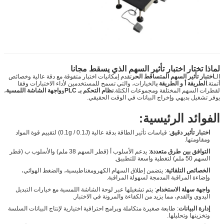
لماذا تختار اختبار تأثير السهم الذي يسقط مجانا
الـ
اختبار تأثير السهم المتساقط الحر
تقدم إمكانيات اختبار متفوقة مع دقة عالية وخصائص
أتمتة.
الطريقة أ و الطريقة ب
الخيارات، والتي تسمح للمستخدمين لأداء الاختبارات وفقا
لقطرات السهم المختلفة ومجموعات الكتلة.
نظام التحكم بـ PLC
و
واجهة الشاشة اللمسية
،
يوفر تشغيل بديهي وإخراج البيانات في الوقت الحقيقي.
الفوائد الرئيسية:
اختبار تأثير دقيق
: قياسات تأثير الطاقة بدقة عالية (0.1g / 0.1J) لتقييم قوة المواد
ومقاومتها.
التوافق بين طرق متعددة
: يدعم الأسلوب أ (قطر السهم 38 ملم) والأسلوب ب (قطر
السهم 50 ملم) لتغطية واسعة للتطبيق.
الخصائص التلقائية
: يتضمن إطلاق السهام الكهرومغناطيسية، والضغط الهوائي،
وإضاءة المراقبة المدمجة لسهولة المراقبة.
واجهة سهلة الاستخدام
: يتم تشغيلها عبر لوحة الشاشة اللمسية مع خيارات التبديل
اليدوي والقدم، مما يزيد من الكفاءة والمرونة في الاختبار.
إدارة البيانات
: طابعة صغيرة متكاملة وبرامج احترافية اختيارية لإنتاج البيانات السلسة
وتخزينها وتحليلها.