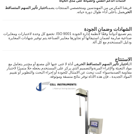
خدمات الدعم التقني والصيانة على مدى الحياة
فريقنا المكرس من المهندسين ومتخصصي المنتجات يضمن
اختبار تأثير السهم المتساقط
الحر
يعمل بأعلى أداء طوال دورة حياته.
الشهادات وضمان الجودة
يتم تصنيع أدواتنا وفقًا لأنظمة إدارة الجودة ISO 9001. تخضع كل وحدة لاختبارات ومعايرات
صناعية صارمة لضمان استيفائها أو تجاوزها معايير الصناعة.يتم توفير شهادات المعايرة
ودليل المستخدم مع كل آلة.
الاستنتاج
الـ
اختبار تأثير السهم المتساقط الحر
هي أداة لا غنى عنها لأي مصنع أو مختبر يتعامل مع
مواد التعبئة والإغراء المرنةوالتصميم الذي يركز على المستخدم يجعله حلًا متميزًا لاختبار
مقاومة الصدمةسواء كنت تبحث عن الامتثال للجودة أو إجراء البحث والتطوير أو تقييم
المواد الجديدة ، فإن هذه الأداة توفر نتائج متسقة وموثوقة.