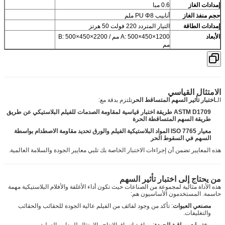
إمدادات الغاز
0.6 مبا
حجم منفذ الغاز
أنابيب PU Φ8 ملم
إمدادات الطاقة
التيار المتردد 220 فولت 50 هرتز
الأبعاد
A: 500×450×1200 مم / B: 500×450×2200
مم
الامتثال القياسي
الـ
اختبار تأثير السهم المتساقط الحر
تلتزم بدقة مع:
ASTM D1709 طريقة اختبار قياسية لمقاومة الصدمات للفيلم البلاستيكي عن طريق
طريقة السهم المتساقطة الحرة
معيار ISO 7765 ‬المواد البلاستيكية ‬الفيلم والورق ‬تحديد مقاومة الاصطدام بواسطة
السهم في السقوط الحر
هذه المعايير تضمن أن إجراءات الاختبار الخاصة بك تلبي معايير الجودة والسلامة العالمية.
من يحتاج إلى اختبار تأثير السهم
هذه الأداة مثالية لمجموعة من الصناعات حيث تكون أداء الأغلفة والأفلام البلاستيكية مهمة
حاسمة. المستخدمون الأساسيون هم:
مصنعي العبوات
: تأكد من وجود لفائف من الفيلم عالية الجودة للحقائب والحقائب
والتغليفات.
مختبرات مراقبة الجودة
: مراقبة اتساق الإنتاج والامتثال للمعايير الدولية.