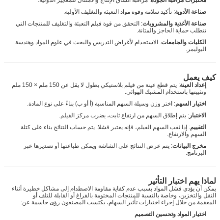
صناعة الأدوية
: تأكيد سلامة وقوة مواد التعبئة والتغليف الأولية.
صناعة الأغذية والمشروبات
: التحقق من قوة فيلم التعبئة والتغليف للمنتجات التي
تتطلب حماية الحاجز والمتانة.
الكليات والجامعات
: الاستخدام لأغراض التدريس والبحث في علوم المواد وهندسة
البوليمر.
كيف يعمل
إعداد العينة
: يتم قطع عينة من فيلم بلاستيكي بطول لا يقل عن 150 ملم × 150 ملم
وتثبيتها باستخدام المشبك الهوائي.
اختيار السهم
: اختر وزن وسيلة السهم المناسبة (أ أو ب) بناءً على نوع المادة.
الاختبار
: يتم إطلاق السهم من ارتفاع ثابت، يضرب مركز الفيلم.
التقييم
: إذا ثقب السهم الفيلم، فإنه يعتبر فشلا. يتم حساب النتائج بناء على كتلة
السهم والارتفاع.
مخرج البيانات
: يتم عرض النتائج على الشاشة ويمكن طباعتها أو تصديرها عبر
البرنامج.
لماذا يهم اختبار التأثير
يمكن أن يؤدي فشل المواد بسبب عدم كفاية مقاومة الاصطدام إلى مشاكل خطيرة أثناء
النقل والتخزين، وخاصة بالنسبة للمنتجات المختومة بالفراغ أو القابلة للتلف أو
المعقمة.من خلال إجراء اختبارات تأثير السهام، يكتسب المصنعون رؤى حاسمة عن:
اختيار المواد وتحسين التصميم