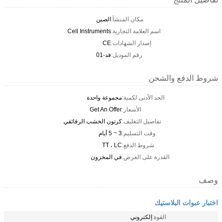
مكان المنشأ:
الصين
اسم العلامة التجارية:
Cell Instruments
إصدار الشهادات:
CE
رقم الموديل:
فد-01
شروط الدفع والشحن
الحد الأدنى لكمية:
مجموعة واحدة
الأسعار:
Get An Offer
تفاصيل التغليف:
كرتون الخشب الرقائقي
وقت التسليم:
3 ~ 5 أيام
شروط الدفع:
TT ، LC
القدرة على العرض:
في المخزون
وصف
اختبار عبوات البلاستيك
القوة:
إلكتروني