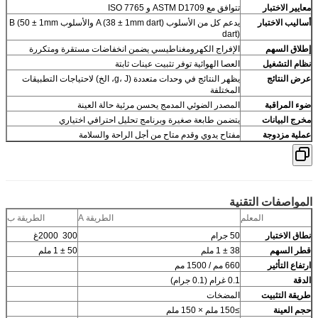
معايير الاختبار
تتوافق مع ASTM D1709 و ISO 7765
أساليب الاختبار
يدعم كل من الأسلوب A (38 ± 1mm dart) والأسلوب B (50 ± 1mm
dart)
إطلاق السهم
الإفراج الكهرومغناطيسي يضمن انخفاضات مستقرة ومتكررة
نظام التشغيل
العصا الهوائية توفر تثبيت عينات ثابتة
عرض النتائج
يظهر النتائج في وحدات متعددة (g، J، الخ) لاحتياجات التطبيقات
المختلفة
ضوء المراقبة
المصدر الضوئي المدمج يحسن مرئية حالة العينة
مخرج البيانات
يتضمن طابعة صغيرة وبرنامج تحليل احترافي اختياري
عملية مزدوجة
مفتاح يدوي وقدم متاح من أجل الراحة والسلامة
المواصفات التقنية
المعلم
الطريقة A
الطريقة ب
نطاق الاختبار
50 جرام
300 ️ 2000غ
قطر السهم
38 ± 1 ملم
50 ± 1 ملم
ارتفاع التأثير
660 مم / 1500 مم
الدقة
0.1 غرام (0.1 جرام)
طريقة التثبيت
المضخات
حجم العينة
≥150 ملم × 150 ملم