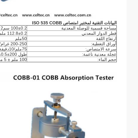
البيانات التقنية لمختبر امتصاص ISO 535 COBB
مساحة قسمية للوصلة المعدنية
100±0.2 سم2
قطر الدوار المعدني
112.8±0.2 ملم
ارتفاع اللفة
50ملم
أوراق التغطية:
200-250 غرام/م2
سرعة الامتصاص:
75ملم/10دقيقة
عجلة معدنية ناعمة:
طول 200±0.5ملم، كتلة 10±0.5 كجم.
حجم الماء:
100 ملم ± 5 مل.