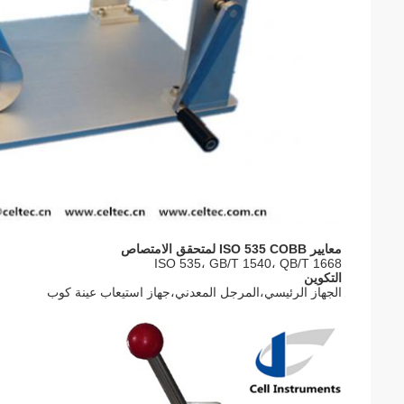
معايير ISO 535 COBB لمتحقق الامتصاص
ISO 535، GB/T 1540، QB/T 1668
التكوين
الجهاز الرئيسي،المرجل المعدني،جهاز استيعاب عينة كوب