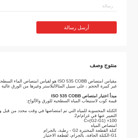
أرسل رسالة
منتوج وصف
مقياس امتصاص ISO 535 COBB هو لقياس ا
غير كبيرة الحجم ، على سبيل المثالالبلاستر وغيرها من الورق عالية 
مبدأ اختبار امتصاص ISO 535 COBB
قيمة كوب لاستيعاب المياه السطحية للورق والألواح:
الكتلة المحسوبة للمياه التي تم امتصاصها في وقت محدد من قب
التعبير عنها في غرام/م2.
C=(G2-G1) ×100
امتصاص المياه
كتلة القطعة المختبرة G2 - رطبة، بالجرام
G1-الكتلة الجافة، بالجرام، لقطعة الاختبار