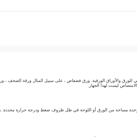
متصاص الماء السطحي للورق والأوراق الورقية. ورق فضفاض ، على سبيل المثال ورقة الصحف ، و
الامتصاص ليست لهذا الجهاز.
ل وحدة مساحة من الورق أو اللوحة في ظل ظروف ضغط ودرجة حرارة محددة. ي