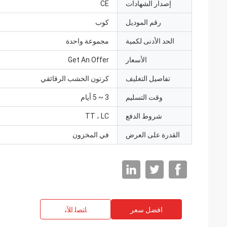
إصدار الشهادات
CE
رقم الموديل
كوب
الحد الأدنى لكمية
مجموعة واحدة
الأسعار
Get An Offer
تفاصيل التغليف
كرتون الخشب الرقائقي
وقت التسليم
3 ~ 5 أيام
شروط الدفع
TT ، LC
القدرة على العرض
في المخزون
افضل سعر
ﺎﺘﺼﻟ ﺍﻶﻧ