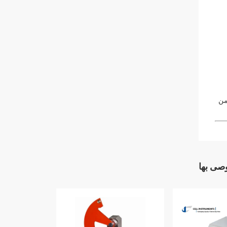
من
وصى بها