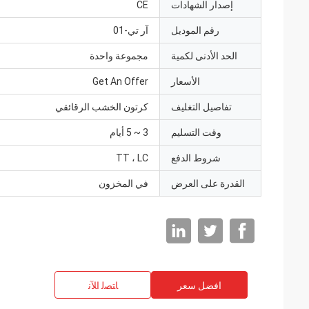
إصدار الشهادات
CE
رقم الموديل
آر تي-01
الحد الأدنى لكمية
مجموعة واحدة
الأسعار
Get An Offer
تفاصيل التغليف
كرتون الخشب الرقائقي
وقت التسليم
3 ~ 5 أيام
شروط الدفع
TT ، LC
القدرة على العرض
في المخزون
افضل سعر
ﺎﺘﺼﻟ ﺍﻶﻧ