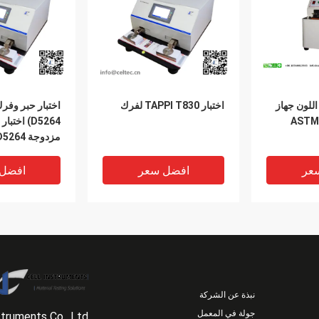
اللون جهاز
اختبار TAPPI T830 لفرك
اختبار فرك الحبر ASTM
D5264) اخ
مزدوجة ASTM D5264
عر
افضل سعر
افضل
نبذة عن الشركة
جولة في المعمل
struments Co., Ltd.