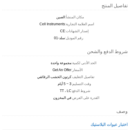
تفاصيل المنتج
مكان المنشأ:
الصين
اسم العلامة التجارية:
Cell Instruments
إصدار الشهادات:
CE
رقم الموديل:
سلد-01
شروط الدفع والشحن
الحد الأدنى لكمية:
مجموعة واحدة
الأسعار:
Get An Offer
تفاصيل التغليف:
كرتون الخشب الرقائقي
وقت التسليم:
3 ~ 5 أيام
شروط الدفع:
TT ، LC
القدرة على العرض:
في المخزون
وصف
اختبار عبوات البلاستيك