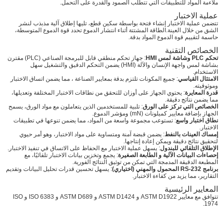
ملاءمة المواد للتطبيقات التي تتطلب الصمود والقدرة على التحمل.
عملية الاختبار
تتضمن عملية الاختبار إنشاء فتحة بواسطة سكين قطع، تليها إطلاق آلية مذبذب لنشر
الشق من خلال العينة.الطاقة المشتتة أثناء انتشار الدموع تحدد قوة الدموع المتوسطة،
حاسمة لتقييم قوة الدموع المواد بدقة.
الخصائص التقنية
تحكم PLC وشاشة لمس HMI
: جهاز تحكم منطقي قابل للبرمجة الصناعي (PLC) مقترن
بشاشة لمس واجهة الإنسان والآلة (HMI) يضمن التحكم الدقيق والتشغيل سهل
الاستخدام.
الامتثال القياسي
: جميع المكونات تلتزم بدقة بمعايير الصناعة ، مما يضمن اتساق الاختبار
وموثوقيته.
قدرة المعايرة
: يحتوي الجهاز على أوزان للتحقق من نطاقات الاختبار المختلفة وتعديلها،
مما يضمن نتائج دقيقة.
الخصائص التي تركز على الورق
: تلبية للمستخدمين الذين يتعاملون مع مواد الورق، يسمح
الجهاز بإضافة معايير كميلونات (mN) ومؤشر الدموع.
نطاق اختبار واسع
: تستوعب مجموعة واسعة من المواد، مما يضمن تنوعها في تطبيقات
الاختبار.
إمساك العينات بالنفط
: يضمن قبضة آمنة ومتساوية على مواد الاختبار، وهو أمر حيوي
لتحقيق نتائج دقيقة ويمكن إعادة إنتاجها.
الإطلاق التلقائي للبندول
: يسهل عملية الاختبار مع الحفاظ على الاتساق في تنفيذ الاختبار.
إحصاءات البيانات الآلية و الطابعة الصغيرة
: يجمع وتخزين بيانات الاختبار تلقائيًا، مع
المطبعة الدقيقة المدمجة التي تمكن من توثيق النتائج الفورية.
برنامج RS-232 المحمول والمهني (اختياري)
: يسهل تحسين قدرات تحليل البيانات وتقديم
التقارير، مما يزيد من كفاءة الاختبار.
المعايير الرئيسية
تتوافق مع معايير ASTM D1922 و ASTM D1424 و ASTM D689 و ISO 6383 و ISO
1974.