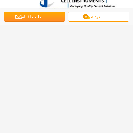
دردشة
طلب اقتباس
SLD-01 اختبار الدموع Elmendorf
سعة البندول ((gf)
200,400,800,1600,3200,6400
مصدر الغاز
0.6 مبا
ذراع ممزقة
104±1ملم