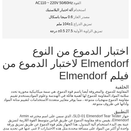
القوة:
AC110 ~ 220V 50/60Hz
استخدام:
آلة اختبار البلاستيك
مصدر الغاز:
0.6 ميجا باسكال
تمزيق الذراع:
104±1 ملم
تمزيق الزاوية الأولية:
27.5 ±0.5 درجة
اختبار الدموع من النوع
Elmendorf لاختبار الدموع من
فيلم Elmendorf
الخلفية
المقاومة للدموع، والمعروفة أيضا باسم قوة الدموع، هي سمة ميكانيكية محورية تحدد
سلامة المواد.المقاومة للدموع لها أهمية هائلة في الهندسة وعلوم المواديستخدم تقييم
مقاومة الدموع منهجيات متنوعة ، مما يوفر معايير متعددة الاستخدامات لتقييم متانة المواد
وأدائها في ظروف متنوعة.
التطبيق
جهاز SLD-01 Elmendorf Tear Tester، الذي سمي على اسم مخترعه Armin
Elmendorf، يقيس بدقة مقاومة الدموع عن طريق قياس متوسط القوة اللازمة لتمزيق
عينة بعد البدء.استخدام آلية البندول، هذا الجهاز يقيّم قوة الدموع عن طريق تمزيق ورقة
واحدة أو أكثر من المواد على مسافة محددة.مثل هذه الاختبارات لا غنى عنها في تحديد مدى