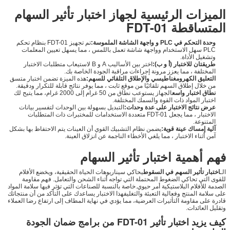
الميزات الرئيسية لجهاز اختبار تأثير السهام
المتساقطة FDT-01
وحدة التحكم في PLC و واجهة الشاشة الملموسة:
تم تجهيز FDT-01 بنظام تحكم
PLC سهل الاستخدام وواجهة شاشة تعمل باللمس ، مما يسهل تعيين المعلمات
وتشغيل الأداة.
طريقتان للاختبار (أ و ب):
اختر بين الأساليب A و B لاستيعاب متطلبات الاختبار
المختلفة ، مما يعزز مرونة إجراءات مراقبة الجودة الخاصة بك.
التعليق الكهرومغناطيسي والإطلاق التلقائي للسهم:
هذه الميزة تضمن اختبار متسق
من خلال إطلاق السهم تلقائيًا من موقع ثابت ، مما يوفر نتائج قابلة للتكرار ودقيقة.
نطاق اختبار واسع
الجهاز يستوعب نطاق من 50 غرام إلى 2000 غرام، مما يتيح لك
اختبار المواد ذات القوة والسمك المختلفة.
عرض نتائج الاختبار على عدة وحدات:
التبديل بسهولة بين الوحدات لتفسير بيانات
الاختبار ، مما يجعل FDT-01 متعددة الاستخدامات للمختبرات ذات المتطلبات
المتنوعة.
آلية إمساك عينة قوية:
يضمن نظام التشبيك القوي أن العينات يتم الاحتفاظ بها بشكل
آمن أثناء الاختبار ، مما يلغي الأخطاء الناجمة عن انزلاق العينة.
فهم أهمية اختبار تأثير السهام
الـ
اختبار تأثير السهم في السقوط
يحاكي سيناريوهات الحياة الحقيقية، ويخضع الأفلام
للقوى التي تحاكي الضغوط المحتملة التي تواجه أثناء الشحن والتعامل. فهم مقاومة
الصدمة للأفلام البلاستيكية أمر حيوي.خاصة بالنسبة للصناعات التي تؤثر فيها سلامة المواد
على سلامة المنتج وفعالية التعبئة والتغليفهذا الاختبار يساعدك على التأكد من أن منتجاتك
قادرة على مقاومة التأثيرات العرضية، مما يؤدي في نهاية المطاف إلى ارتفاع رضا العملاء
وتقليل العائدات.
كيف يزيد اختبار تأثير FDT-01 من برامج ضمان الجودة