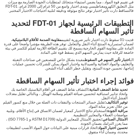
في تقييم قوة المواد ، مما يضمن استيفاء منتجاتك لمتطلبات الجودة الصارمة.مع ميزات
مثل التعليق الكهرومغناطيسي ومدى اختبار واسع من 50 غرام إلى 2000 غرام، FDT-01
فالتساقط دارت تأثير اختبار توفر نتائج موثوقة ودقيقة لتلبية احتياجات الاختبار المختبر.
التطبيقات الرئيسية لجهاز FDT-01 لتحديد
تأثير السهام الساقطة
فديت-01 سقوط دارت اختبار تأثير ضرورية لتقييم
مقاومة الصدمة للأفلام البلاستيكية
،
لضمان استمرارية المنتج أثناء النقل والتعامل. توفر هذه الطريقة مؤشراً واضحاً على قدرة
المادة على مقاومة القوى الخارجية،يسمح لك بتقييم الطاقة اللازمة لفيلم للكسر في بيئة
خاضعة للرقابة حيث يمارس السهم الذي يسقط قوة على المادة.
الـ
اختبار تأثير السهم في السقوط
مفيدة بشكل خاص للمصنعين في صناعات التعبئة
والتغليف والمواد الغذائية والصيدلانية واختبار المواد.يمكن للشركات تحسين عمليات
إنتاجها، تحسين جودة المنتج، وتقليل خطر التلف أثناء الشحن.
فوائد إجراء اختبار تأثير السهام الساقطة
تحديد نقاط الضعف المادية:
اكتشاف نقاط الضعف في أفلام البلاستيك الخاصة بك
واتخاذ تدابير استباقية لتحسين صياغة الفيلم وسلامة الهيكل ، وبالتالي تقليل معدلات
الفشل أثناء النقل.
توفير التكاليف:
تقليل خسائر المنتجات والنفقات ذات الصلة من خلال منع كسور الفيلم
من خلال تعزيز متانة المواد.
مراقبة الجودة:
استخدام نتائج الاختبار كمعيار لضمان الاتساق في إنتاج الأفلام، وتلبية
مواصفات العملاء والمعايير التنظيمية.
الامتثال الصناعي:
تحقيق الامتثال للمعايير الدولية (ASTM D1709 و ISO 7765-1) ،
مما يعزز التزامك بضمان الجودة.
تحسين اختيار المواد:
اتخاذ قرارات مبنية على البيانات حول المواد الأنسب لتطبيقات
محددة، وضمان أداء متفوق.