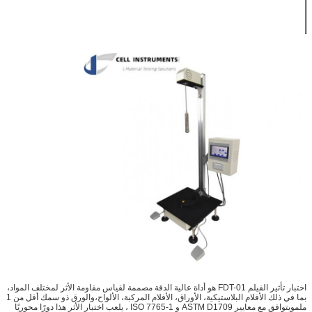
الطريقة ب:
500*450*2200
مم (LWH)
اختبار تأثير الفيلم FDT-01 هو أداة عالية الدقة مصممة لقياس مقاومة الأثر لمختلف المواد،
بما في ذلك الأفلام البلاستيكية، الأوراق، الأفلام المركبة، الألواح،والورق ذو سمك أقل من 1
ملمويتوافق مع معايير ASTM D1709 و ISO 7765-1 ، يلعب اختبار الأثر هذا دورًا محوريًا