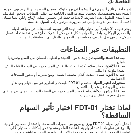
الخاصة بك
إدماج
اختبار تأثير السهم في السقوط
في بروتوكولات ضمان الجودة تبين التزام قوي بجودة
المنتج وموثوقيتهيمكنك تحسين استدامة المواد الخاصة بك، تقليل النفايات وتوفير التكاليف
على المدى الطويل. هذه الطريقة لا تساعد فقط في تحسين عملية الإنتاج ولكن أيضا ضمان
الامتثال للمعايير الدولية،والتي هي ضرورية للوصول إلى السوق العالمية.
يوفر فديت-01 فيلم تأثير اختبار بيانات قيمة التي توجيه التحسينات في صياغة الفيلم،
والتصميم الهيكلي، واختيار المواد بشكل عام.يمكن للشركات أن تقدم بثقة منتجات تعمل
بشكل جيد في ظل ظروف مختلفة، من التخزين والنقل إلى التطبيقات النهائية.
التطبيقات عبر الصناعات
صناعة التعبئة والتغليف
تعزيز متانة مواد التعبئة والتغليف لضمان نقل السلع وتخزينها
بأمان.
صناعة الأغذية:
اختبار صلابة أفلام التعبئة والتغليف المستخدمة في السلع القابلة للتلف
لمنع التلوث أو التلف.
صناعة الأدوية:
ضمان سلامة أفلام التغليف الطبية، ومنع تسرب أو تدهور المنتجات
الحساسة.
مختبرات اختبار المواد:
استخدم FDT-01 للبحث والتطوير في مواد فيلم جديدة أو
ضمان الجودة في عمليات التصنيع.
صناعة المشروبات:
أشرطة الاختبار المستخدمة في التعبئة السائلة لضمان قدرتها على
تحمل ضغوط النقل دون تسرب.
لماذا تختار FDT-01 اختبار تأثير السهام
الساقطة؟
اختبار تأثير الفيلم FDT-01 يبرز مع مزيج من الميزات المتقدمة، والامتثال للمعايير الدولية،
والتنوع في تطبيقات الاختبار.واجهة الشاشة الملموسة، وتضمن إمكانات الاختبار الآلي
كفاءة عالية في إعدادات المختبر. مجموعة الاختبار الواسعة للجهاز وشاشة متعددة