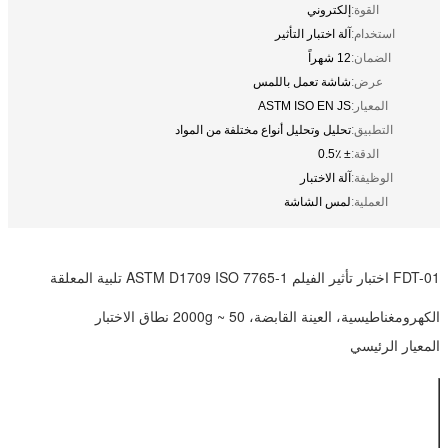
القوة:
إلكتروني
استخدام:
آلة اختبار التأثير
الضمان:
12 شهراً
عرض:
شاشة تعمل باللمس
المعيار:
ASTM ISO EN JS
التطبيق:
تحليل وتحليل أنواع مختلفة من المواد
الدقة:
± 0.5٪
الوظيفة:
آلة الاختبار
العملية:
لمس الشاشة
FDT-01 اختبار تأثير الفيلم ASTM D1709 ISO 7765-1 تلبية المعلقة
الكهرومغناطيسية، العينة القابضة، 50 ~ 2000g نطاق الاختبار
المعيار الرئيسي
طريقة (أ) أو
طريقة الاختبار
طريقة (ب)
(اختياري)