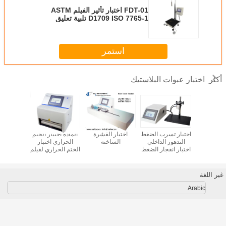
FDT-01 اختبار تأثير الفيلم ASTM
D1709 ISO 7765-1 تلبية تعليق
الكهرومغناطيسي، مصراع العينة، 50 ~
2000g نطاق الاختبار
استمر
اختبار عبوات البلاستيك
أكثر
سرب الهواء
اختبار تسرب الضغط
اختبار القشرة
المادة اختبار الختم
اختبار COF الحركي
 للتغليف
التدهور الداخلي
الساخنة
الحراري اختبار
ار تسرب
اختبار انفجار الضغط
الختم الحراري لفيلم
قاعات
الزحف إلى اختبار
بلاستيكي
الفشل اختبار انفجار
للحقيبة
غير اللغة
Arabic