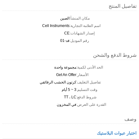
تفاصيل المنتج
مكان المنشأ:
الصين
اسم العلامة التجارية:
Cell Instruments
إصدار الشهادات:
CE
رقم الموديل:
فد-01
شروط الدفع والشحن
الحد الأدنى لكمية:
مجموعة واحدة
الأسعار:
Get An Offer
تفاصيل التغليف:
كرتون الخشب الرقائقي
وقت التسليم:
3 ~ 5 أيام
شروط الدفع:
TT ، LC
القدرة على العرض:
في المخزون
وصف
اختبار عبوات البلاستيك