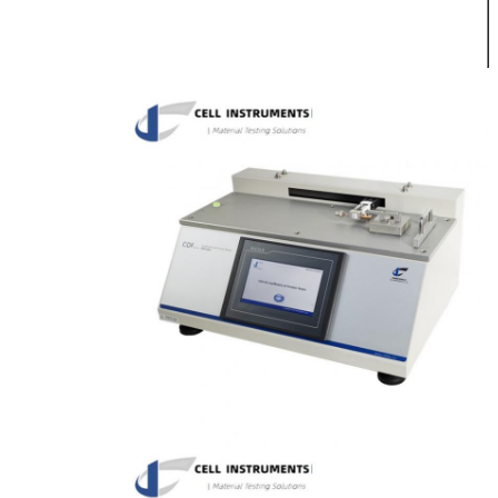
الوزن
21 كجم
110~220 فولت
القوة
50/60 هرتز