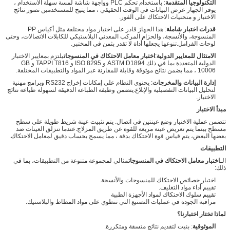
التكنولوجيا المتقدمة
: باستخدام تحكم PLC وواجهة شاشة لمسة سهلة الاستخدام ،
يوفر الجهاز عرض البيانات في الوقت الحقيقي ، مما يتيح للمستخدمين تصور نتائج
الاختبار و منحنيات الاحتكاك على الفور.
قدرات اختبار شاملة
: هذا الجهاز قادر على اختبار مواد مختلفة مثل أكياس PP
المنسوجة، والأنسجة، والحزام المركب المعدني البلاستيكي للكابلات الاتصالات، وحتى
لوحات الفرامل.تنوعها يجعلها أداة لا تقدر بثمن في المختبر.
الامتثال للمعايير الدولية
:
اختبار معامل الاحتكاك في المنسوجات
يلتزم بمعايير الاختبار
الدولية المتعددة بما في ذلك ASTM D1894 و ISO 8295 و TAPPI T816 و GB
10006 ، مما يضمن نتائج موثوقة وقابلة للمقارنة عبر المواد والتطبيقات المختلفة.
إدارة البيانات والمخرجات
: يحتوي النظام على إمكانات إخراج RS232 وبرامج مهنية
لتحليل البيانات التفصيلية والإبلاغ.يتضمن وظيفة الطباعة الدقيقة لسهولة طباعة نتائج
الاختبار.
مبدأ الاختبار
تتضمن عملية الاختبار وضع عينتين في اتصال. يتم تثبيت عينة شريط طويلة على سطح
مسطح بينما يتم تعريض عينة مربعة للقوة عن طريق المزلاج.عندما تنزلق العينات ضد
بعضها البعض، يتم قياس قوة الاحتكاك بدقة ، مما يسمح بحساب دقيق لمعامل الاحتكاك.
التطبيقات
الـ
اختبار معامل الاحتكاك في المنسوجات
مثالي لمجموعة متنوعة من التطبيقات، بما في
ذلك:
اختبار خصائص الاحتكاك للمنسوجات والأنسجة.
تقييم أداء مواد التغليف.
تقييم سلوك الاحتكاك لمواد الأجهزة الطبية
مراقبة الجودة في عمليات التصنيع التي تنطوي على مواد المطاط والبلاستيك.
لماذا تختار اختبارنا؟
الموثوقية
: بنيت لتقديم نتائج متسقة ومتكررة.