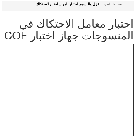
الغزل والنسيج
اختبار المواد
اختبار الاحتكاك
تسليط الضوء:
,
,
اختبار معامل الاحتكاك في
المنسوجات جهاز اختبار COF
5 ن ((أو حسب
خلية الحمل
الحاجة)
الدقة
0.5 F.S.
200 ± 1 غرام (أو
المزلق
حسب الاقتضاء)
63.5mm*63.5mm
حجم المزلاجة
(أو حسب
الاقتضاء)
100mm/min
(ISO) ،
سرعة الاختبار
150mm/min
(ASTM)
540mm ((L) *
الأبعاد
380mm ((W) *
240mm ((H)