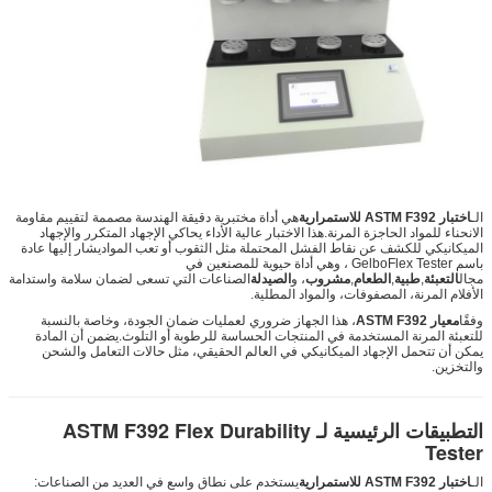
الـ
اختبار ASTM F392 للاستمرارية
هي أداة مختبرية دقيقة الهندسة مصممة لتقييم مقاومة
الانحناء للمواد الحاجزة المرنة.هذا الاختبار عالية الأداء يحاكي الإجهاد المتكرر والإجهاد
الميكانيكي للكشف عن نقاط الفشل المحتملة مثل الثقوب أو تعب المواديشار إليها عادة
باسم GelboFlex Tester ، وهي أداة حيوية للمصنعين في
مجال
التعبئة
,
طبية
,
الطعام
,
مشروب
، و
الصيدلة
الصناعات التي تسعى لضمان سلامة واستدامة
الأفلام المرنة، المصفوفات، والمواد المطلية.
وفقًا
معيار ASTM F392
، هذا الجهاز ضروري لعمليات ضمان الجودة، وخاصة بالنسبة
للتعبئة المرنة المستخدمة في المنتجات الحساسة للرطوبة أو التلوث.يضمن أن المادة
يمكن أن تتحمل الإجهاد الميكانيكي في العالم الحقيقي، مثل حالات التعامل والشحن
والتخزين.
التطبيقات الرئيسية لـ ASTM F392 Flex Durability
Tester
الـ
اختبار ASTM F392 للاستمرارية
يستخدم على نطاق واسع في العديد من الصناعات: