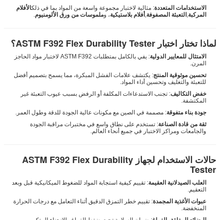
الاستخدامات المتعددة
: مثالية لاختبار مجموعة واسعة من المواد بما في ذلك
الأفلام
المركبة
,
التعبئة المصفوفة
,
أفلام بلاستيكية
، و
ملموسات من ورق الألومنيوم
.
لماذا تختار اختبار ASTM F392 Flex Durability Tester؟
الامتثال للمعايير الدولية
: يفي بالكامل بمتطلبات ASTM F392 لاختبار مواد الحاجز
المرن.
تحسين موثوقية المنتج
: يكتشف علامات الفشل المبكرة، مما يسمح بتصميم أفضل
للتعبئة والتغليف وتحسين أداء المواد.
خفض التكاليف
: تجنب الاستدعاءات المكلفة أو الرفض بسبب عيوب التعبئة غير
المكتشفة.
جودة بناء متفوقة
: مصممة في الصين مع مكونات عالية الجودة للدقة وطول العمر.
ثقة من قادة الصناعة
: تستخدم على نطاق واسع في مختبرات مراقبة الجودة
والجامعات ومراكز الاختبار في جميع أنحاء العالم.
حالات الاستخدام لجهاز ASTM F392 Flex Durability
Tester
العلب الصيدلانية العقيمة
: تقييم كيفية استجابة المواد للضغوط الميكانيكية قبل وبعد
التعقيم.
عبوات الأغذية المجمدة
: تقييم خطر التمزق الدقيق أثناء التعامل مع درجات الحرارة
المنخفضة.
البضائع المغلقة بالفراغ
: ضمان السلامة تحت ضغط الفراغ والانحناء المتكرر.