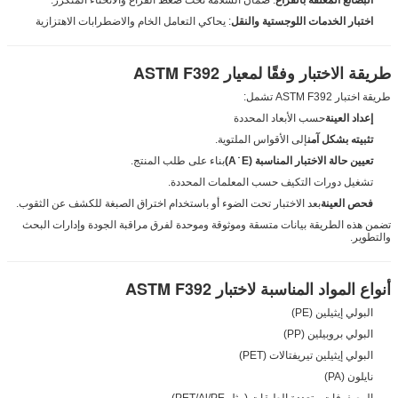
اختبار الخدمات اللوجستية والنقل
: يحاكي التعامل الخام والاضطرابات الاهتزازية
طريقة الاختبار وفقًا لمعيار ASTM F392
طريقة اختبار ASTM F392 تشمل:
إعداد العينة
حسب الأبعاد المحددة
تثبيته بشكل آمن
إلى الأقواس الملتوية.
تعيين حالة الاختبار المناسبة (A ̇ E)
بناء على طلب المنتج.
تشغيل دورات التكيف حسب المعلمات المحددة.
فحص العينة
بعد الاختبار تحت الضوء أو باستخدام اختراق الصبغة للكشف عن الثقوب.
تضمن هذه الطريقة بيانات متسقة وموثوقة وموحدة لفرق مراقبة الجودة وإدارات البحث
والتطوير.
أنواع المواد المناسبة لاختبار ASTM F392
البولي إيثيلين (PE)
البولي بروبيلين (PP)
البولي إيثيلين تيريفتالات (PET)
نايلون (PA)
المصفوفات متعددة الطبقات (مثل PET/Al/PE)