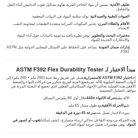
تغليف الأغذية
: يضمن أن مواد الحاجز المرنة تقاوم تشكيل ثقوب الدبابيس أثناء النقل
والتعامل.
العبوات الطبية والصيدلانية
: يؤكد سلامة المواد في البيئات المعقمة.
الأفلام والطلاء المرن
: يختبر المكونات المركبة متعددة الطبقات لمقاومة التعب
الانحناء.
مختبرات البحث والتطوير
: يوفر نظرة ثاقبة مدعومة بالبيانات حول أداء المواد
والابتكارات الجديدة للمواد.
إدارات ضمان الجودة
: يساعد على الحفاظ على الامتثال للمعايير الدولية مثل ASTM
F392.
مبدأ الاختبار لـ ASTM F392 Flex Durability Tester
الـ
اختبار ASTM F392 للاستمرارية
يعمل عن طريق ربط عينة (280 ملم × 200 ملم) إلى
أدوات الضغط الملتوية للآلة. ثم يخضع العينة لمزيج متكرر من حركات التواء والضغط
الأفقي.هذه العملية تحاكي الإجهاد الميكانيكي الفعلي الذي تخضع له التعبئة المرنة في
مواقف التعامل الحقيقية.
الآلة تطبق
حركة الالتواء 440o
خلال أول 90 ملم من السباق.
تليها
الحركة الأفقية
مع طول مسار 65 ملم
دورة الاختبار تعمل عند
سرعة 45 دورة في الدقيقة
.
هذه الحركة مزدوجة التفاعل تحاكي ارتداء متسارع، كشف إمكانات
ثقوب أو كسور في
المواد
، وهي مؤشرات فشل حرجة لمواد الحاجز.