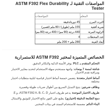
المواصفات التقنية لـ ASTM F392 Flex Durability
Tester
المعلم
المواصفات
التردد المرن
45 دورة/دقيقة
ضربة أفقية
155 ملم (طويل) / 80 ملم (قصير)
الزاوية المرنة
440 درجة (90 مم) / 400 درجة (80 مم)
عدد المحطات
4
أبعاد العينة
280 ملم × 200 ملم
الخصائص المتميزة لمختبر ASTM F392 للاستمرارية
التحكم المتقدم بـ PLC
: يوفر الأتمتة الذكية والتكاثر الدقيق.
شاشة لمسة 7 بوصات
: واجهة مستخدم سهلة الاستخدام لتحديد معايير الاختبار
ومراقبة تقدم الاختبار.
أنماط اختبار متعددة
: يتضمن خمسة أنماط اختبار قياسية لتلبية متطلبات اختبار
مختلفة.
وظائف ضربتين
: يتيح التبديل السريع بين أطوال ضربات طويلة وقصيرة.
ظروف الاختبار الموحدة
: يدعم ظروف اختبار ASTM F392 A، B، C، D، و E.
دمج الطابعة الدقيقة (اختياري)
: يطبع على الفور نتائج الاختبار للتوثيق والامتثال.
البناء الدائم
: مصممة للاستخدام الممتد في بيئات المختبر.