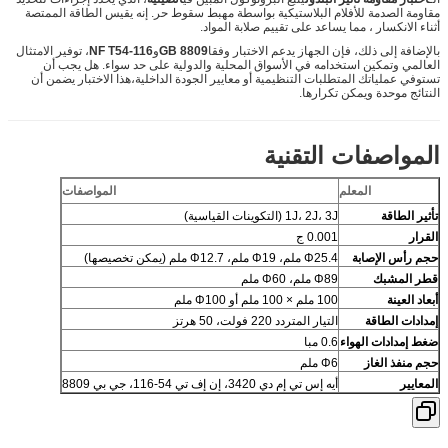
مقاومة الصدمة للأفلام البلاستيكية بواسطة مهبط سقوط حر. إنه يقيس الطاقة الممتصة
أثناء الانكسار ، مما يساعد على تقييم صلابة المواد.
بالإضافة إلى ذلك، فإن الجهاز يدعم الاختبار وفقا
GB 8809
و
NF T54-116
، توفير الامتثال
العالمي وتمكين استخدامه في الأسواق المحلية والدولية على حد سواء. هل يجب أن
تستوفي عملياتك المتطلبات التنظيمية أو معايير الجودة الداخلية،هذا الاختبار يضمن أن
النتائج موحدة ويمكن تكرارها.
المواصفات التقنية
المعلم
المواصفات
تأثير الطاقة
1J، 2J، 3J (التكوينات القياسية)
القرار
0.001 ج
حجم رأس الإصابة
Φ25.4 ملم، Φ19 ملم، Φ12.7 ملم (يمكن تخصيصها)
قطر المشبك
Φ89 ملم، Φ60 ملم
أبعاد العينة
100 ملم × 100 ملم أو Φ100 ملم
إمدادات الطاقة
التيار المتردد 220 فولت، 50 هرتز
ضغط إمدادات الهواء
0.6 مبا
حجم منفذ الغاز
Φ6 ملم
المعايير
أيه إس تي إم دي 3420، إن إف تي 54-116، جي بي 8809