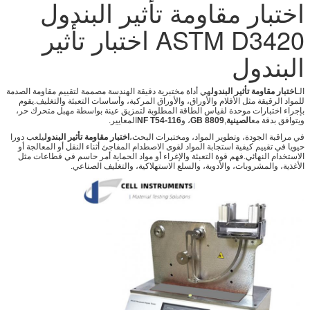
اختبار مقاومة تأثير البندول
ASTM D3420 اختبار تأثير
البندول
الـ
اختبار مقاومة تأثير البندول
هي أداة مختبرية دقيقة الهندسة مصممة لتقييم مقاومة الصدمة
للمواد الرقيقة مثل الأفلام والأوراق، والأوراق المركبة، وأساسات التعبئة والتغليف.يقوم
بإجراء اختبارات موحدة لقياس الطاقة المطلوبة لتمزيق عينة بواسطة مهبل متحرك حر،
ويتوافق بدقة مع
الصينية
,
GB 8809
، و
NF T54-116
المعايير.
في مراقبة الجودة، وتطوير المواد، ومختبرات البحث،
اختبار مقاومة تأثير البندول
يلعب دورا
حيويا في تقييم كيفية استجابة المواد لقوى الاصطدام المفاجئ أثناء النقل أو المعالجة أو
الاستخدام النهائي.فهم قوة التعبئة والإغراء أو مواد الحماية أمر حاسم في قطاعات مثل
الأغذية، والمشروبات، والأدوية، والسلع الاستهلاكية، والتغليف الصناعي.