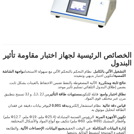
الخصائص الرئيسية لجهاز اختبار مقاومة تأثير
البندول
التشغيل الآلي بالكامل
: نظام التحكم بالتحكم الآلي مع سهولة الاستخدام
واجهة الشاشة
اللمسية
لتكوين اختبار بديهي وتنفيذه.
نتائج ثابتة ومتكررة
: الآلية المضغوطة بالنفط تضمن الاحتفاظ بالعينات بشكل ثابت.
يضمن إطلاق البندول التلقائي تسليم تأثير موحد.
نطاق اختبار واسع
: قابلة للتكوين
مستويات طاقة التأثير
من 1J، 2J، و 3J تسمح بتطبيق
مرن عبر مختلف قوى المواد.
قياس دقة عالية
: نظام استشعار إلكتروني
دقة 0.001 J
يوفر بيانات دقيقة عن فقدان
الطاقة لتحليل موثوق به.
تكوين الأجهزة المرنة
: الرؤوس الصدمة المتبادلة (Φ25.4 ملم، Φ19 ملم، Φ12.7 ملم)
وأقطار المشبك (Φ89 ملم، Φ60 ملم) تتكيف مع أنواع المواد والأشكال المختلفة.
إدارة البيانات المتكاملة
: في الوقت الحقيقي
جمع البيانات، الإحصاءات الآلية
، والطابعة
الصغيرة المدمجة لتبسيط الوثائق وتتبعها.