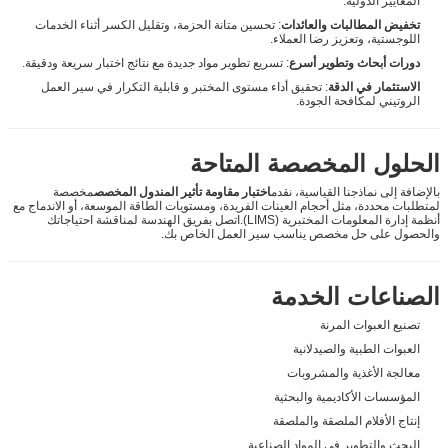
المعايير الدولية.
تخفيض المطالبات والعائدات
: تحسين متانة الحزمة، وتقليل الكسر أثناء الخدمات
اللوجستية، وتعزيز رضا العملاء.
دورات أبحاث وتطوير أسرع
: تسريع تطوير مواد جديدة مع نتائج اختبار سريعة ودقيقة.
الاستثمار في الدقة
: تحقيق أداء مستوى المختبر و قابلية التكرار في سير العمل
الروتيني لمكافحة الجودة.
الحلول المخصصة المتاحة
بالإضافة إلى نماذجنا القياسية، نقدم
اختبار مقاومة تأثير المندول المخصص
مخصصة
لمتطلبات محددة، مثل أحجام العينات الفريدة، ومستويات الطاقة الموسعة، أو الاندماج مع
أنظمة إدارة المعلومات المختبرية (LIMS).اتصل بفريق الهندسة لمناقشة احتياجاتك
والحصول على حل مخصص يناسب سير العمل الخاص بك.
الصناعات الخدمة
تصنيع العبوات المرنة
العبوات الطبية والصيدلانية
معالجة الأغذية والمشروبات
المؤسسات الأكاديمية والبحثية
إنتاج الأفلام الملصقة والملصقة
البحث والتطوير في المواد الصناعية