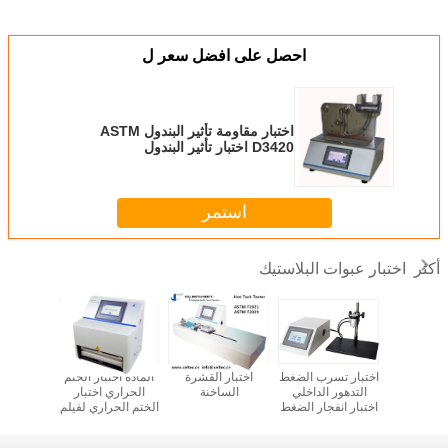
احصل على افضل سعر ل
اختبار مقاومة تأثير البندول ASTM
D3420 اختبار تأثير البندول
استمر
اختبار عبوات البلاستيك
أكثر
سرب الهواء
اختبار تسرب الضغط
اختبار القشرة
المادة اختبار الختم
اختبار COF الحركي
 للتغليف
التدهور الداخلي
الساخنة
الحراري اختبار
ار تسرب
اختبار انفجار الضغط
الختم الحراري لفيلم
قاعات
الزحف إلى اختبار
بلاستيكي
الفشل اختبار انفجار