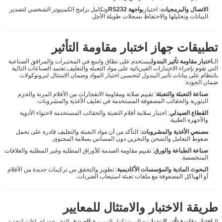
الاتصال والبرمجيات
: اختياري
واجهة RS232
وتكامل برامج الكمبيوتر الشخصي لتصدير
البيانات وتحليلها والاحتفاظ بسجلات طويلة الأجل.
تطبيقات جهاز اختبار مقاومة التأثير
الـ
اختبار مقاومة تأثير البندول
يستخدم على نطاق واسع في المختبرات والمرافق الصناعية
التي تقوم بإجراء الاختبارات الفيزيائية على مواد التعبئة والتغليف.تعتمد الصناعات التالية
بانتظام على بيانات تأثير البندول لتحسين اختيار المواد وضمان الامتثال لبروتوكولات
ضمان الجودة:
صناعة التعبئة والتعبئة
: تقييم صلابة ومقاومة الانفجارات من الأفلام المرنة والحزم
البثورية والحقائب المصفوفة المستخدمة في تغليف الأغذية والمشروبات.
القطاع الصيدلي
: اختبار سلامة أفلام التعبئة والحقائب المستخدمة لاحتواء الأدوية
والأجهزة الطبية.
مصنعي الأغذية والمشروبات
: التأكد من أن مواد التعبئة والتغليف قادرة على تحمل
ضغوط التعامل والشحن والتخزين دون المساس بسلامة المحتوى.
صناعة الطباعة والورق
: تقييم مقاومة الصدمة للأوراق المطلية وغير المطلية والغلافات
المتخصصة.
البحوث المادية والمؤسسات الأكاديمية
: تطوير والتحقق من تركيبات جديدة من الأفلام
أو الهياكل المصفوفة مع ملفات تعبئة استيعاب الضربات.
طريقة الاختبار والامتثال للمعايير
الـ
اختبار مقاومة تأثير البندول
يتبع البروتوكول المبين في
الصينية
، الذي يحدد إجراءات لتحديد