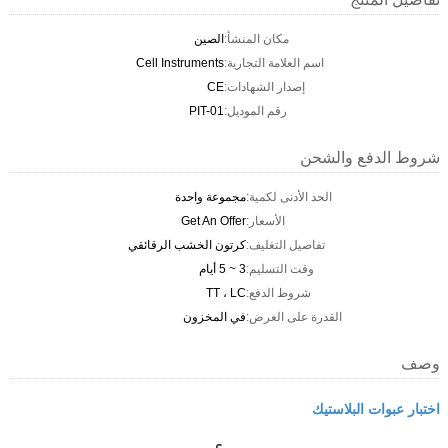
مكان المنشأ:
الصين
اسم العلامة التجارية:
Cell Instruments
إصدار الشهادات:
CE
رقم الموديل:
PIT-01
شروط الدفع والشحن
الحد الأدنى لكمية:
مجموعة واحدة
الأسعار:
Get An Offer
تفاصيل التغليف:
كرتون الخشب الرقائقي
وقت التسليم:
3 ~ 5 أيام
شروط الدفع:
TT ، LC
القدرة على العرض:
في المخزون
وصف
اختبار عبوات البلاستيك